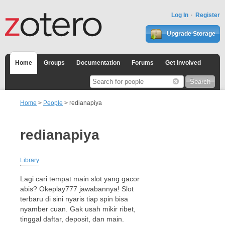
Log In
Register
Upgrade Storage
Home
Groups
Documentation
Forums
Get Involved
Home
>
People
> redianapiya
redianapiya
Library
Lagi cari tempat main slot yang gacor
abis? Okeplay777 jawabannya! Slot
terbaru di sini nyaris tiap spin bisa
nyamber cuan. Gak usah mikir ribet,
tinggal daftar, deposit, dan main.