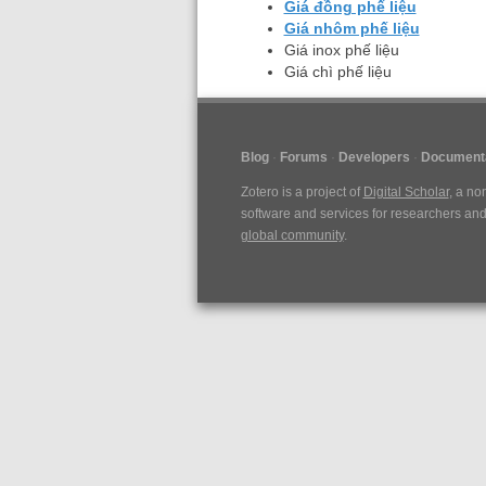
Giá đồng phế liệu
Giá nhôm phế liệu
Giá inox phế liệu
Giá chì phế liệu
Blog
Forums
Developers
Documenta
Zotero is a project of
Digital Scholar
, a no
software and services for researchers and 
global community
.