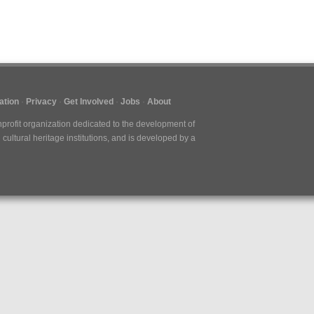
tion
Privacy
Get Involved
Jobs
About
nprofit organization dedicated to the development of
cultural heritage institutions, and is developed by a