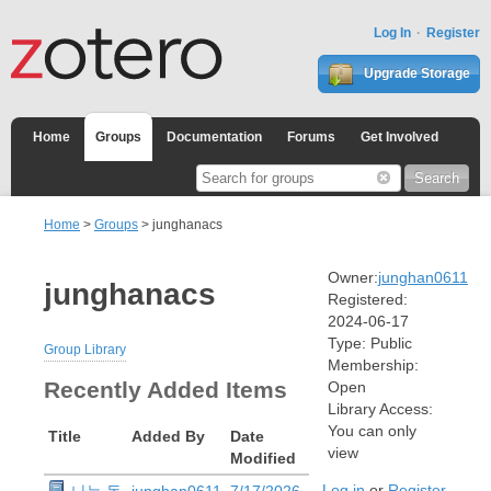
Log In
Register
Upgrade Storage
Home
Groups
Documentation
Forums
Get Involved
Home
>
Groups
> junghanacs
Owner:
junghan0611
junghanacs
Registered:
2024-06-17
Type:
Public
Group Library
Membership:
Recently Added Items
Open
Library Access:
You can only
Title
Added By
Date
view
Modified
Log in
or
Register
나는 독
junghan0611
7/17/2026,