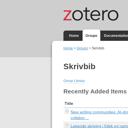
Home
Groups
Documentatio
Home
>
Groups
> Skrivbib
Skrivbib
Group Library
Recently Added Items
Title
New writing communities: AI-driv
collabor…
Lekende skriving i frilek og ram