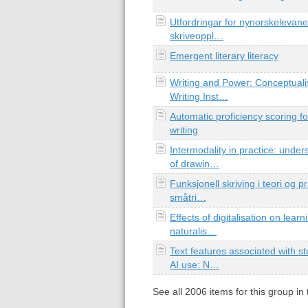
Utfordringar for nynorskelevane i
skriveoppl…
Emergent literary literacy
Writing and Power: Conceptuali
Writing Inst…
Automatic proficiency scoring fo
writing
Intermodality in practice: under
of drawin…
Funksjonell skriving i teori og p
småtri…
Effects of digitalisation on learn
naturalis…
Text features associated with st
AI use: N…
See all
2006
items for this group in