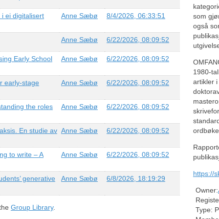
kategor
 ei digitalisert
Anne Sæbø
8/4/2026, 06:33:51
som gjør
også sor
publikas
Anne Sæbø
6/22/2026, 08:09:52
utgivels
sing Early School
Anne Sæbø
6/22/2026, 08:09:52
OMFANG
1980-tal
artikler 
r early-stage
Anne Sæbø
6/22/2026, 08:09:52
doktora
masterop
standing the roles
Anne Sæbø
6/22/2026, 08:09:52
skrivefo
standar
raksis. En studie av
Anne Sæbø
6/22/2026, 08:09:52
ordbøker
Rapporte
ing to write – A
Anne Sæbø
6/22/2026, 08:09:52
publika
https://
udents’ generative
Anne Sæbø
6/8/2026, 18:19:29
Owner:
Registe
 the
Group Library
.
Type:
P