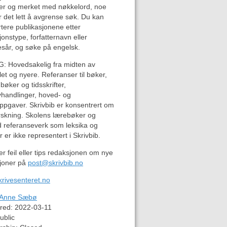
ier og merket med nøkkelord, noe
 det lett å avgrense søk. Du kan
tere publikasjonene etter
jonstype, forfatternavn eller
esår, og søke på engelsk.
: H
ovedsakelig fra midten av
let og nyere.
Referanser til bøker,
i bøker og tidsskrifter,
vhandlinger, hoved- og
pgaver. Skrivbib er konsentrert om
rskning. Skolens lærebøker og
d referanseverk som leksika og
 er ikke representert i Skrivbib.
r feil eller tips redaksjonen om nye
sjoner på
post@skrivbib.no
skrivesenteret.no
Anne Sæbø
red:
2022-03-11
ublic