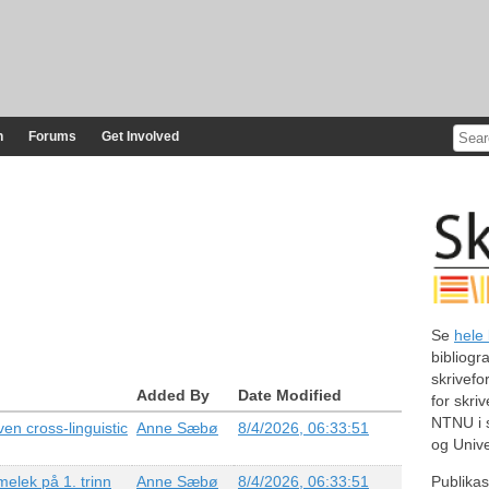
n
Forums
Get Involved
Se
hele 
bibliogr
skrivefo
Added By
Date Modified
for skri
NTNU i 
en cross-linguistic
Anne Sæbø
8/4/2026, 06:33:51
og Unive
melek på 1. trinn
Anne Sæbø
8/4/2026, 06:33:51
Publikas