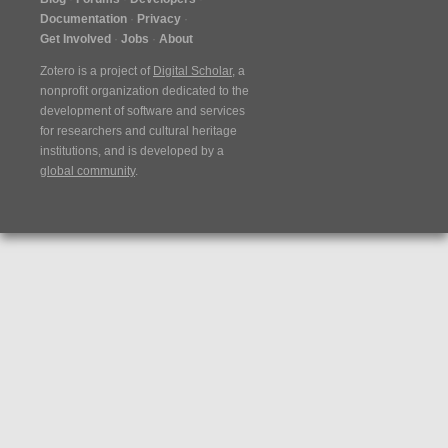
Documentation
Privacy
Get Involved
Jobs
About
Zotero is a project of
Digital Scholar
, a
nonprofit organization dedicated to the
development of software and services
for researchers and cultural heritage
institutions, and is developed by a
global community
.