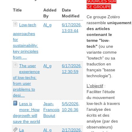
SOURCES SUR
CE GROUPE
Title
Added
Date
By
Modified
Ce groupe Zotéro
rassemble
uniquement
Low-tech
Al_g
6/17/2026,
des articles
13:03:44
approaches
contenant le
for
terme "low-
sustainability:
tech"
(ou une
key principles
variante comme
from …
"lowtech" ou sa
traduction en
The user
Al_g
6/17/2026,
français "basse
experience
12:30:59
technologie").
of low-techs:
from user
L'objectif
:
problems to
Faciliter l'étude
desi…
du mouvement
low-tech à travers
Less is
Jean-
5/5/2026,
l'analyse des
more: How
Francois
10:26:36
écrits et des
degrowth will
Boujut
analyse (par des
save the world
observateurs)
La
Al_g
2/17/2026,