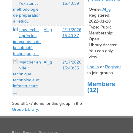
l’existant :
15:40:39
méthodologie
Owner:
Al_g
de préparation
Registered:
à l’étud…
2022-01-20
Type:
Public
Low-tech :
Al_g
2/17/2026,
Membership:
après les
15:40:37
Open
imaginaires de
Library Access:
la sobriété
You can only
technique, i…
view
Marcher en
Al_g
2/17/2026,
Log in
or
Register
ville :
15:40:35
to join groups
technique,
technologie et
Members
infrastructure
(12)
…
See all
177
items for this group in the
Group Library
.
Blog
Forums
Developers