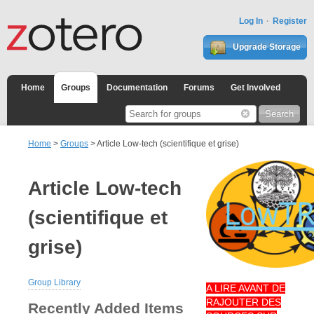
Log In
Register
Upgrade Storage
Home
Groups
Documentation
Forums
Get Involved
Home
>
Groups
> Article Low-tech (scientifique et grise)
Article Low-tech
(scientifique et
grise)
Group Library
A LIRE AVANT DE
RAJOUTER DES
Recently Added Items