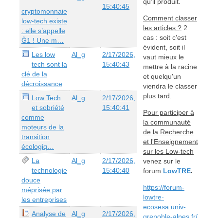
qu'il produit.
15:40:45
cryptomonnaie
Comment classer
low-tech existe
les articles ?
2
: elle s’appelle
cas : soit c'est
Ğ1 ! Une m…
évident, soit il
Les low
Al_g
2/17/2026,
vaut mieux le
tech sont la
15:40:43
mettre à la racine
clé de la
et quelqu'un
décroissance
viendra le classer
plus tard.
Low Tech
Al_g
2/17/2026,
et sobriété
15:40:41
Pour participer à
comme
la communauté
moteurs de la
de la Recherche
transition
et l'Enseignement
écologiq…
sur les Low-tech
La
Al_g
2/17/2026,
venez sur le
technologie
15:40:40
forum
LowTRE
.
douce
https://forum-
méprisée par
lowtre-
les entreprises
ecosesa.univ-
Analyse de
Al_g
2/17/2026,
grenoble-alpes.fr/