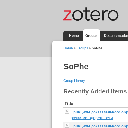
Home
Groups
Documentatio
Home
>
Groups
> SoPhe
SoPhe
Group Library
Recently Added Items
Title
Принципы доказательного обр
развитии одаренности
Принципы доказательного обр