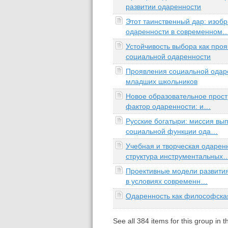
развитии одаренности
Этот таинственный дар: изоб
одаренности в современном
Устойчивость выбора как про
социальной одаренности
Проявления социальной одар
младших школьников
Новое образовательное прост
фактор одаренности: и…
Русские богатыри: миссия вы
социальной функции ода…
Учебная и творческая одарен
структура инструментальных
Проективные модели развити
в условиях современн…
Одаренность как философска
See all
384
items for this group in 