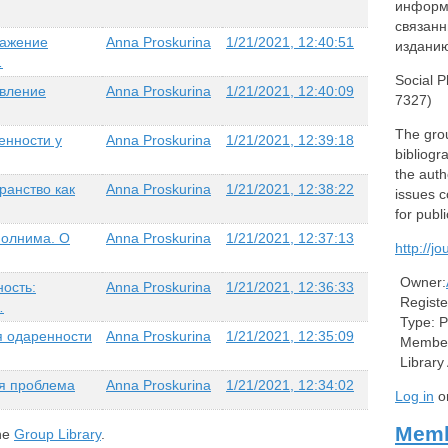
информ
связанн
ражение
Anna Proskurina
1/21/2021, 12:40:51
издани
…
Social 
явление
Anna Proskurina
1/21/2021, 12:40:09
7327)
The gro
енности у
Anna Proskurina
1/21/2021, 12:39:18
bibliogr
the auth
ранство как
Anna Proskurina
1/21/2021, 12:38:22
issues c
for publi
полнима. О
Anna Proskurina
1/21/2021, 12:37:13
http://j
Owner:
ность:
Anna Proskurina
1/21/2021, 12:36:33
Registe
…
Type:
P
я одаренности
Anna Proskurina
1/21/2021, 12:35:09
Member
Library
я проблема
Anna Proskurina
1/21/2021, 12:34:02
Log in
o
Memb
the
Group Library
.