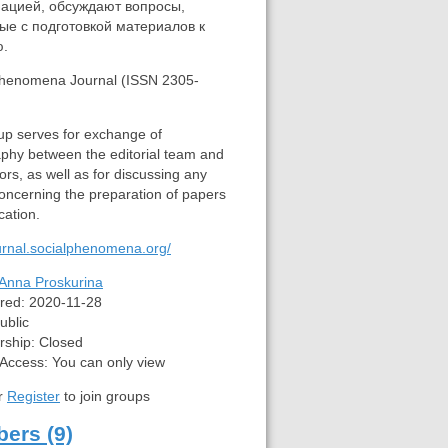
ацией, обсуждают вопросы,
ые с подготовкой материалов к
ю.
Phenomena Journal (ISSN 2305-
up serves for exchange of
aphy between the editorial team and
ors, as well as for discussing any
oncerning the preparation of papers
cation.
ournal.socialphenomena.org/
Anna Proskurina
red:
2020-11-28
ublic
ship:
Closed
 Access:
You can only view
r
Register
to join groups
ers (9)