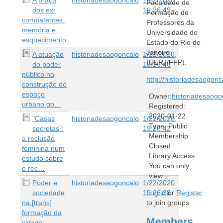
Faculdade de
dos ex-
19:26:49
Formação de
combatentes:
Professores da
memória e
Universidade do
esquecimento
Estado do Rio de
Janeiro
A atuação
historiadesaogoncalo
1/22/2020,
(UERJ/FFP).
do poder
19:26:46
público na
http://historiadesaogonc
construção do
espaço
Owner:
historiadesaogo
urbano go…
Registered:
2020-01-22
"Casas
historiadesaogoncalo
1/22/2020,
Type:
Public
secretas":
19:26:42
Membership:
a reclusão
Closed
feminina num
Library Access:
estudo sobre
You can only
o rec…
view
Poder e
historiadesaogoncalo
1/22/2020,
sociedade
19:26:38
Log in
or
Register
na [trans]
to join groups
formação da
Members
cidade: