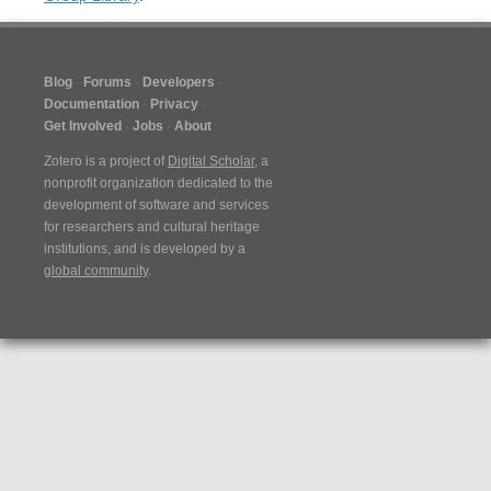
Blog
Forums
Developers
Documentation
Privacy
Get Involved
Jobs
About
Zotero is a project of
Digital Scholar
, a
nonprofit organization dedicated to the
development of software and services
for researchers and cultural heritage
institutions, and is developed by a
global community
.