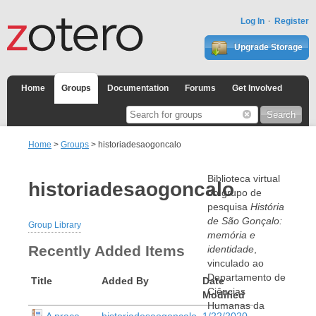
Log In
Register
Upgrade Storage
Home
Groups
Documentation
Forums
Get Involved
Home
>
Groups
> historiadesaogoncalo
Biblioteca virtual
historiadesaogoncalo
do grupo de
pesquisa
História
de São Gonçalo:
Group Library
memória e
Recently Added Items
identidade
,
vinculado ao
Departamento de
Title
Added By
Date
Ciências
Modified
Humanas da
A praça
historiadesaogoncalo
1/22/2020,