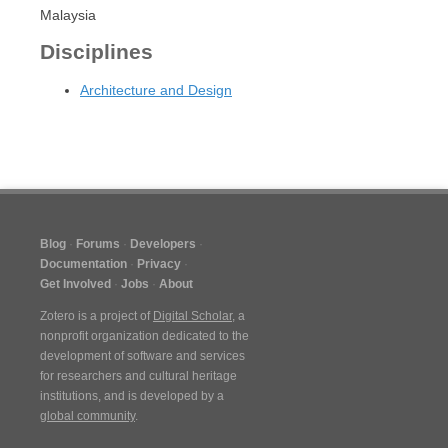
Malaysia
Disciplines
Architecture and Design
Blog
Forums
Developers
Documentation
Privacy
Get Involved
Jobs
About
Zotero is a project of
Digital Scholar
, a
nonprofit organization dedicated to the
development of software and services
for researchers and cultural heritage
institutions, and is developed by a
global community
.