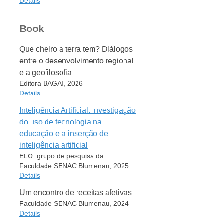
Details
Artist
Albio Fabian Melchioretto
Item Type
Book
Luciano Félix Florit
Artwork
Artwork Size
Artist
Que cheiro a terra tem? Diálogos
125801 Bytes
Albio Fabian Melchioretto
entre o desenvolvimento regional
Date
Artwork Size
e a geofilosofia
2025
1968374 Bytes
Editora BAGAI, 2026
DOI
Date
Details
10.6084/M9.FIGSHARE.30427768
2024
URL
Inteligência Artificial: investigação
DOI
Item Type
https://figshare.com/articles/figure/Itiner_rio_para_um_di_
do uso de tecnologia na
10.6084/M9.FIGSHARE.27936168.V1
Book
Archive
educação e a inserção de
URL
Author
GIF
inteligência artificial
https://figshare.com/articles/figure/Religi_o_territ_rio_e_cult
Albio Fabian Melchioretto
Rights
ELO: grupo de pesquisa da
Rights
Date
Creative Commons Attribution 4.0 International
Faculdade SENAC Blumenau, 2025
Creative Commons Attribution 4.0 International
2026
Details
Extra
Extra
Publisher
Pages: 125801 Bytes Publisher: figshare
Pages: 1968374 Bytes Publisher: figshare
Um encontro de receitas afetivas
Editora BAGAI
Item Type
Faculdade SENAC Blumenau, 2024
Place
Book
Abstract
Details
Curitiba