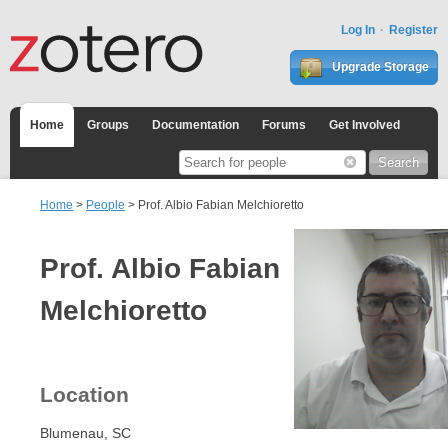
Log In
Register
Upgrade Storage
Home
Groups
Documentation
Forums
Get Involved
Home
>
People
> Prof. Albio Fabian Melchioretto
Prof. Albio Fabian
Melchioretto
Location
Blumenau, SC