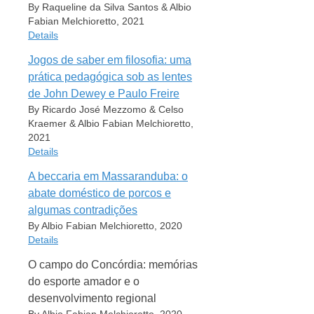
By Raqueline da Silva Santos & Albio
Date
Albio Fabian Melchioretto
Language
Fabian Melchioretto, 2021
2021
Juarês José Aumond
Portuguese
Details
Publisher
Book Title
Rights
FACCAT
Sobre o aluno: reflexões filosófico-
Jogos de saber em filosofia: uma
All rights reserved
Item Type
educacionais
prática pedagógica sob as lentes
Place
Book Section
Taquara
Series
de John Dewey e Paulo Freire
Cite
Export
Author
Perspectivas
By Ricardo José Mezzomo & Celso
Pages
Raqueline da Silva Santos
Kraemer & Albio Fabian Melchioretto,
1-18
Series Number
Albio Fabian Melchioretto
2021
55
ISBN
Book Title
Details
978-65-87502-13-7
Date
Anais do V SEDRES : Seminário de desenvolvimento
2021
regional, estado e sociedade : Inovação, sociedade e
A beccaria em Massaranduba: o
URL
Item Type
desenvolvimento regional : repercussões e contradições
https://www2.faccat.br/portal/?
Publisher
abate doméstico de porcos e
Book Section
nos territórios
q=node/4844
Argos
algumas contradições
Author
Date
Language
Place
By Albio Fabian Melchioretto, 2020
Ricardo José Mezzomo
2021
Portuguese
Chapecó
Details
Celso Kraemer
Publisher
Rights
Pages
Albio Fabian Melchioretto
O campo do Concórdia: memórias
EdUnitau
All rights reserved
245-257
Item Type
Book Title
do esporte amador e o
Book Section
Place
ISBN
Diálogos
desenvolvimento regional
Taubaté
978-65-88029-45-9
Cite
Export
Author
Volume