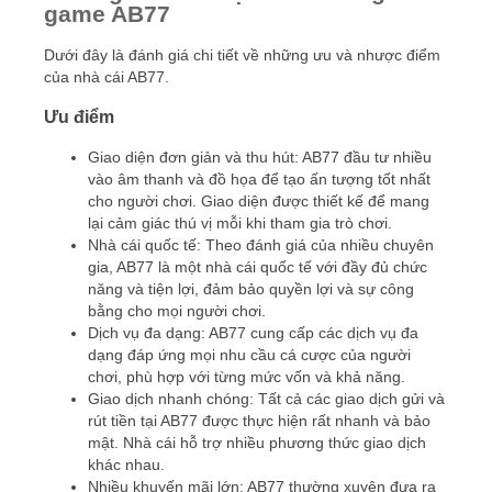
game AB77
Dưới đây là đánh giá chi tiết về những ưu và nhược điểm
của nhà cái AB77.
Ưu điểm
Giao
diện đơn giản và thu hút: AB77 đầu tư nhiều
vào âm thanh và đồ họa để tạo ấn tượng tốt nhất
cho người chơi. Giao diện được thiết kế để mang
lại cảm giác thú vị mỗi khi tham gia trò chơi.
Nhà
cái quốc tế: Theo đánh giá của nhiều chuyên
gia, AB77 là một nhà cái quốc tế với đầy đủ chức
năng và tiện lợi, đảm bảo quyền lợi và sự công
bằng cho mọi người chơi.
Dịch vụ đa dạng: AB77 cung cấp các dịch vụ đa
dạng đáp ứng mọi nhu cầu cá cược của người
chơi, phù hợp với từng mức vốn và khả năng.
Giao dịch nhanh chóng: Tất cả các giao dịch gửi và
rút tiền tại AB77 được thực hiện rất nhanh và bảo
mật. Nhà cái hỗ trợ nhiều phương thức giao dịch
khác nhau.
Nhiều khuyến mãi lớn: AB77 thường xuyên đưa ra