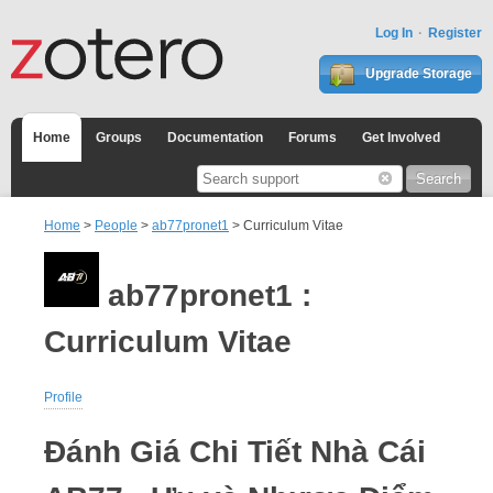
Log In
Register
Upgrade Storage
Home
Groups
Documentation
Forums
Get Involved
Home
>
People
>
ab77pronet1
> Curriculum Vitae
ab77pronet1 :
Curriculum Vitae
Profile
Đánh Giá Chi Tiết Nhà Cái