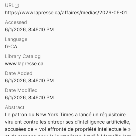
Bouffe et médical
URL
Le PDG d'AWS pour la régulation, non l'interdiction de la reconnaissance faciale
https://www.lapresse.ca/affaires/medias/2026-06-01/le-patron-du-new-york-times-accuse-l-ia-de-vol-effronte-de-propriete-intellectuelle.php
int
Édition et LaTeX
Accessed
’écologie numérique
Enseignement
6/1/2026, 8:46:10 PM
Language
global
cybercapitalisme
fr-CA
16
Histoire
Library Catalog
www.lapresse.ca
Informatique
Date Added
Informatique
6/1/2026, 8:46:10 PM
Les vrais enjeux
Date Modified
Jeux
6/1/2026, 8:46:10 PM
Le point aveugle I. Cours de logique. Vers la perfection.
LIRE
6
Abstract
Le patron du New York Times a lancé un réquisitoire 
Le point aveugle: cours de logique. Vers l'imperfection
Littérature
virulent contre les entreprises d’intelligence artificielle, 
7
accusées de « vol effronté de propriété intellectuelle » 
Logiciels