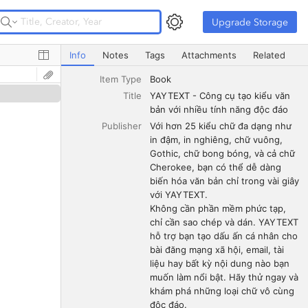
Upgrade Storage
Upgrade Storage
YAYTEXT - Công cụ tạo kiểu văn bản với nhiều tính năng
Info
Notes
Tags
Attachments
Related
Item Type
Book
Title
YAYTEXT - Công cụ tạo kiểu văn 
bản với nhiều tính năng độc đáo
Publisher
Với hơn 25 kiểu chữ đa dạng như 
in đậm, in nghiêng, chữ vuông, 
Gothic, chữ bong bóng, và cả chữ 
Cherokee, bạn có thể dễ dàng 
biến hóa văn bản chỉ trong vài giây 
với YAYTEXT.

Không cần phần mềm phức tạp, 
chỉ cần sao chép và dán. YAYTEXT 
hỗ trợ bạn tạo dấu ấn cá nhân cho 
bài đăng mạng xã hội, email, tài 
liệu hay bất kỳ nội dung nào bạn 
muốn làm nổi bật. Hãy thử ngay và 
khám phá những loại chữ vô cùng 
độc đáo.
