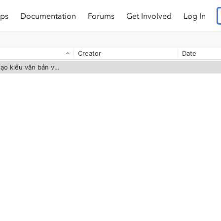
ps
Documentation
Forums
Get Involved
Log In
Creator
Date
YAYTEXT - Công cụ tạo kiểu văn bản với nhiều tính năng độc đáo