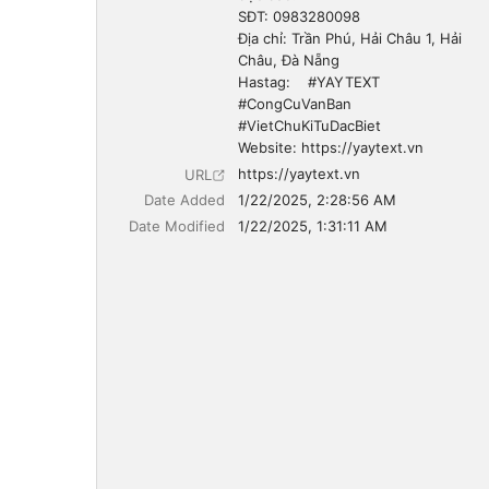
SĐT: 0983280098

Địa chỉ: Trần Phú, Hải Châu 1, Hải 
Châu, Đà Nẵng

Hastag:	#YAYTEXT 
#CongCuVanBan 
#VietChuKiTuDacBiet

Website: https://yaytext.vn
https://yaytext.vn
URL
Date Added
1/22/2025, 2:28:56 AM
Date Modified
1/22/2025, 1:31:11 AM