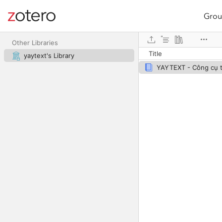
Grou
Site navigation
Web library
Other Libraries
Title
yaytext's Library