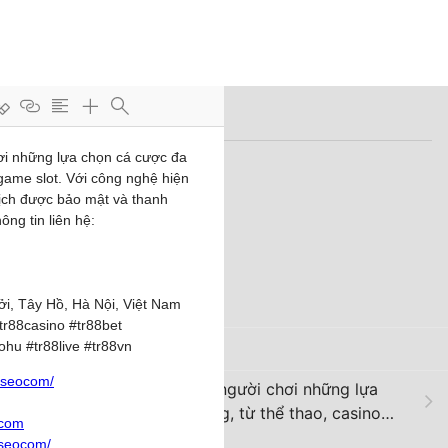
Untitled
Item Type
Book
Date Added
2/2/2026, 3:16:27 PM
Date Modified
2/2/2026, 3:16:27 PM
Notes
TR88 mang đến cho người chơi những lựa
chọn cá cược đa dạng, từ thể thao, casino
đến game slot. Với công nghệ hiện đại, TR88