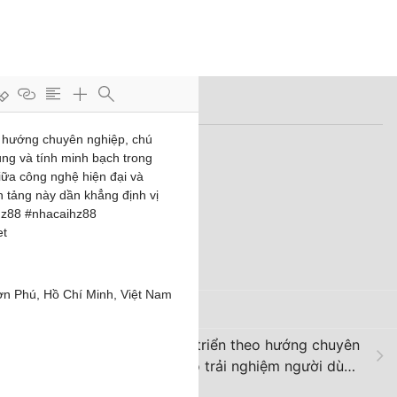
Untitled
Item Type
Journal Article
Date Added
7/4/2026, 4:34:18 PM
Date Modified
7/4/2026, 4:34:18 PM
Notes
HZ88 tập trung phát triển theo hướng chuyên
nghiệp, chú trọng vào trải nghiệm người dùng
và tính minh bạch trong từng chính sách. Sự