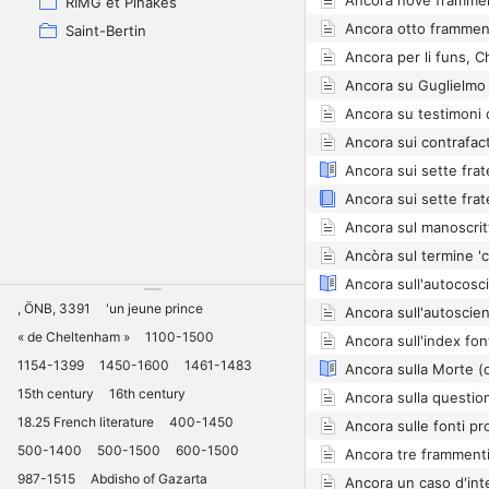
RIMG et Pinakes
Saint-Bertin
Ancòra sul termine 'ca
, ÖNB, 3391
'un jeune prince
« de Cheltenham »
1100-1500
1154-1399
1450-1600
1461-1483
15th century
16th century
18.25 French literature
400-1450
500-1400
500-1500
600-1500
987-1515
Abdisho of Gazarta