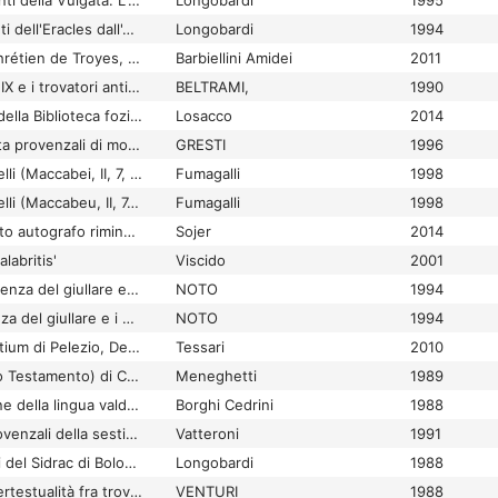
Ancora nove frammenti della Vulgata. L'Estoire du Graal, il Lancelot, la Queste
Longobardi
1995
Ancora otto frammenti dell'Eracles dall'Archivio di Stato di Bologna
Longobardi
1994
Ancora per li funs, Chrétien de Troyes, Charrette, vv. 12-13
Barbiellini Amidei
2011
Ancora su Guglielmo IX e i trovatori antichi
BELTRAMI,
1990
Ancora su testimoni della Biblioteca foziana: sulle mani del Marc. gr. 451
Losacco
2014
Ancora sui contrafacta provenzali di modelli francesi. Il caso di Cerveri de Girona
GRESTI
1996
Ancora sui sette fratelli (Maccabei, II, 7, versione valdese)
Fumagalli
1998
Ancora sui sette fratelli (Maccabeu, II, 7, versione valdese)
Fumagalli
1998
Ancora sul manoscritto autografo riminesi di Leone Allacci. Analisi del contenuto, aspetti codicologici e di archeologia del libro
Sojer
2014
labritis'
Viscido
2001
Ancora sull'autocoscienza del giullare e i giullari nei fabliaux
NOTO
1994
Ancora sull'autoscienza del giullare e i giullari nel fabliaux
NOTO
1994
Ancora sull'index fontium di Pelezio, De natura hominis (PG LXIV, col. 1109B): l'irmo Τριστάτας κραταιούς (EE p. 95 nr. 135) di Giovanni Damasceno e l'"anima sommersa"
Tessari
2010
Ancora sulla Morte (o Testamento) di Carlo Magno
Meneghetti
1989
Ancora sulla questione della lingua valdese : osservazioni sulle grafie dei manoscritti valdesi
Borghi Cedrini
1988
Ancora sulle fonti provenzali della sestina di Dante (con una nuova edizione di Ar es lo mont[ç] vermelltç e vertç di Gaucelm Faidit, BdT 167,10
Vatteroni
1991
Ancora tre frammenti del Sidrac di Bologna con un commento al Pater Noster
Longobardi
1988
Ancora un caso d'intertestualità fra trovieri e trovatori
VENTURI
1988