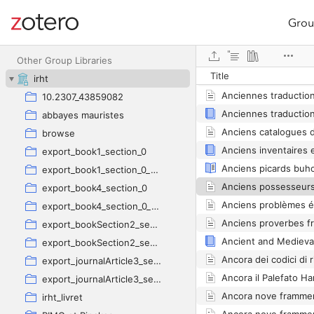
Grou
Site navigation
Web library
Anciennes sentence
Other Group Libraries
Title
irht
10.2307_43859082
abbayes mauristes
browse
export_book1_section_0
Anciens picards buh
export_book1_section_0_new
export_book4_section_0
export_book4_section_0_new
Anciens proverbes fr
export_bookSection2_section_0
export_bookSection2_section_0_new
export_journalArticle3_section_0
Ancora il Palefato Ha
export_journalArticle3_section_0_new
irht_livret