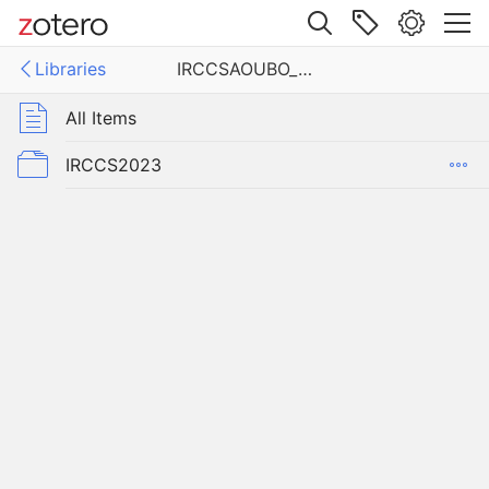
Site navigation
Libraries
IRCCSAOUBO_pubblicazioniRC2023
Web library
Libraries
All Items
AOUBO_pubblicazioniRC2023
IRCCS2023