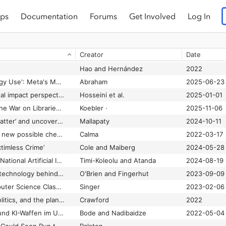
ps
Documentation
Forums
Get Involved
Log In
Creator
Date
Hao and Hernández
2022
'A Black Hole of Energy Use': Meta's Massive AI Data Center Is Stressing Out a Louisiana Community
Abraham
2025-06-23
A social-environmental impact perspective of generative artificial intelligence
Hosseini et al.
2025-01-01
AI Is Supercharging the War on Libraries, Education, and Human Knowledge
Koebler ·
2025-11-06
AI scans RNA ‘dark matter’ and uncovers 70,000 new viruses
Mallapaty
2024-10-11
AI suggested 40,000 new possible chemical weapons in just six hours
Calma
2022-03-17
timless Crime’
Cole and Maiberg
2024-05-28
Analysis Of Nigeria's National Artificial Intelligence Strategy
Timi-Koleolu and Atanda
2024-08-19
Artificial intelligence technology behind ChatGPT was built in Iowa — with a lot of water
O'Brien and Fingerhut
2023-09-09
At This School, Computer Science Class Now Includes Critiquing Chatbots
Singer
2023-02-06
Atlas of AI: power, politics, and the planetary costs of artificial intelligence
Crawford
2022
Autonome Drohnen und KI-Waffen im Ukraine-Krieg
Bode and Nadibaidze
2022-05-04