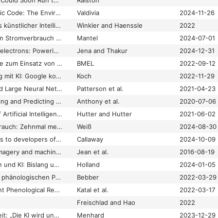
Autonomous Drones Could Soon Run the UK’s Energy Grid
Ralston
Behind the Algorithmic Code: The Environmental Footprint of AI's Supply Chains
Valdivia
2024-11-26
Bilderkennung mittels künstlicher Intelligenz in der Hautkrebsdiagnostik
Winkler and Haenssle
2022
Bill Gates rechnet den Stromverbrauch von KI-Rechenzentren schön
Mantel
2024-07-01
Blue seas and green electrons: Powering India’s AI data centres
Jena and Thakur
2024-12-31
BMEL fördert Projekte zum Einsatz von Künstlicher Intelligenz in der Landwirtschaft und den ländlichen Räumen
BMEL
2022-09-12
Brustkrebs-Screening mit KI: Google kooperiert mit Medizintechnik-Unternehmen
Koch
2022-11-29
Carbon Emissions and Large Neural Network Training
Patterson et al.
2021-04-23
Carbontracker: Tracking and Predicting the Carbon Footprint of Training Deep Learning Models
Anthony et al.
2020-07-06
Chances and Risks of Artificial Intelligence—A Concept of Developing and Exploiting Machine Intelligence for Future Societies
Hutter and Hutter
2021-06-02
ChatGPTs Stromverbrauch: Zehnmal mehr als bei Google
Weiß
2024-08-30
Chemistry Nobel goes to developers of AlphaFold AI that predicts protein structures
Callaway
2024-10-09
Combining satellite imagery and machine learning to predict poverty
Jean et al.
2016-08-19
Dank Satellitenbildern und KI: Bislang unbekannte Fischereiflotten entdeckt
Holland
2024-01-05
Deep Learning in der phänologischen Pflanzenforschung: Eine systematische Literaturübersicht
Bebber
2022-03-29
Deep Learning in Plant Phenological Research: A Systematic Literature Review
Katal et al.
2022-03-17
Freischlad and Hao
2022
Digitale Barrierefreiheit: „Die KI wird uns nicht retten“
Menhard
2023-12-29