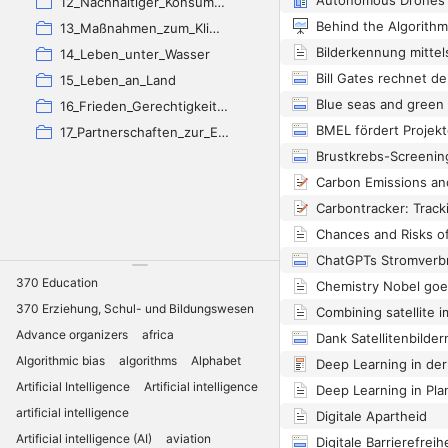
12_Nachhaltiger_Konsum_und_Produktion
13_Maßnahmen_zum_Klimaschutz
14_Leben_unter_Wasser
15_Leben_an_Land
16_Frieden_Gerechtigkeit_und_starke_Institutionen
17_Partnerschaften_zur_Erreichung_der_Ziele
370 Education
370 Erziehung, Schul- und Bildungswesen
Advance organizers
africa
Algorithmic bias
algorithms
Alphabet
Artificial Intelligence
Artificial intelligence
artificial intelligence
Digitale Apartheid
Artificial intelligence (AI)
aviation