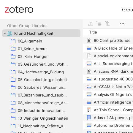
Grou
Site navigation
Web library
Other Group Libraries
Title
KI und Nachhaltigkeit
90 Cent pro Stunde
00_Allgemein
01_Keine_Armut
02_Kein_Hunger
03_Gesundheit_und_Wohlergehen
04_Hochwertige_Bildung
05_Geschlechtergleichheit
AI-CSAM Is Not a ‘Vic
06_Sauberes_Wasser_und_Sanitäreinrichtungen
07_Bezahlbare_und_saubere_Energie
08_Menschenwürdige_Arbeit_und_Wirtschaftswachstum
09_Industrie_Innovation_und_Infrastruktur
10_Weniger_Ungleichheiten
11_Nachhaltige_Städte_und_Gemeinden