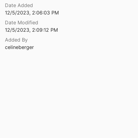
Date Added
Synthèse technique lutte biologique par conservation et gestion des habitats
12/5/2023, 2:06:03 PM
Date Modified
articulières d'implantation de la prairie
12/5/2023, 2:09:12 PM
019
Added By
 - Maîtrise des maladies
celineberger
tina
8
arotina
ow Belgian
ow Belgian
8