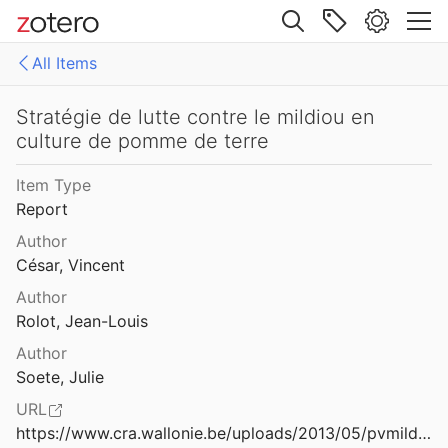
Association Canadienne des producteurs de semences
2005
Site navigation
ne céréale récoltée à maturité
All Items
Web library
Site pilote pour l’aménagement des parcours extérieurs des volailles biologiques et de plein air
Libraries
All Items
Stratégie de lutte contre le mildiou en
.
2017
culture de pomme de terre
es
trole
Item Type
Report
ans les céréales
Author
2017
César, Vincent
Spinosad – un biopesticide hautement compatible dans les systèmes de lutte ntégrée
Author
Rolot, Jean-Louis
tension d'agrostis dans les prairies
Author
Soete, Julie
URL
Stratégie de lutte contre le mildiou en culture de pomme de terre
https://www.cra.wallonie.be/uploads/2013/05/pvmildiou.docx