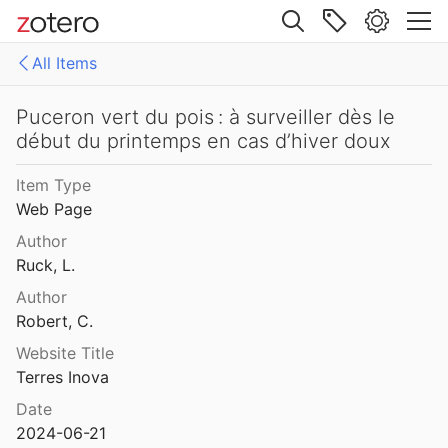
Lebrun
2025
Site navigation
de semences de tomate
All Items
Lebrun
2025
Web library
e volailles, règlementation bio
Libraries
All Items
Puceron vert du pois : à surveiller dès le
2025
début du printemps en cas d’hiver doux
es
Produire de la viande bio - Retour d'essais menés au CRA-W
Item Type
 et al.
2021
Web Page
Produire du veau rosé en agriculture biologique: performances techniques, économiques et environnementales
Author
2022
Ruck, L.
t
Author
2022
Robert, C.
t du pêcher (Myzus persicae)
Website Title
nd VAN MULLEN
Terres Inova
Date
Puceron vert du pois : à surveiller dès le début du printemps en cas d’hiver doux
2024-06-21
bert
2024