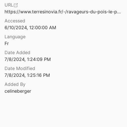
URL
datrices
https://www.terresinovia.fr/-/ravageurs-du-pois-le-puceron-vert
Accessed
semences : dossier technique
6/10/2024, 12:00:00 AM
2025
Language
l pour quel usage ?
Fr
4
Date Added
Quel schéma de plantation pour réduire le désherbage manuel en cultures légumières bio ?
7/8/2024, 1:24:09 PM
amar
2026
Date Modified
7/8/2024, 1:25:16 PM
Quels aménagements pour les parcours extérieurs des volailles dans le contexte de la Wallonie ? Exemples de parcours ‘fruitiers’
Lateur
2016
Added By
celineberger
 Aubrac
Berger
2024
laitière: La Jersey
2019