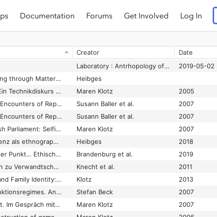
ps
Documentation
Forums
Get Involved
Log In
Creator
Date
Laboratory : Antrhopology of Environment /Human Relationsof
2019-05-02
After Practice: Thinking through Matter(s) and Meaning Relationally
Heibges
Auf der Autobahn – Ein Technikdiskurs zwischen Volksgesicht und Reichsautobahn
Maren Klotz
2005
Begegnungsräume - Encounters of Representations (11. - 12.12. 2006)
Susann Baller et al.
2007
Begegnungsräume - Encounters of Representations (11. - 12.12. 2006). Tagung des SFB 640 Repräsentationen sozialer Ordnung im Wandel
Susann Baller et al.
2007
Doing Kinship in British Parliament: Selfish parents – disruptive children?
Maren Klotz
2007
Durchsicht: Transparenz als ethnographischer Forschungsgegenstand
Heibges
2018
Eigentlich ein wichtiger Punkt… Ethische Aspekte in der Gestaltung von Mensch-Technik-Interaktion
Brandenburg et al.
2019
Erweiterte Fallstudien zu Verwandtschaft und Reproduktionstechnologien: Potentiale einer Ethnographie von Normalisierungsprozessen
Knecht et al.
2011
Genetic Knowledge and Family Identity: Managing Gamete Donation in Britain and Germany
Klotz
2013
Globalisierte Reproduktionsregimes. Anmerkungen zur Emergenz biopolitischer Handlungsräume
Stefan Beck
2007
Globalverwandtschaft. Im Gespräch mit Edith Hufnagel, Adoptivmutter und Vorstandsmitglied der Auslandsadoptionsvermittlungsstelle ‚Eltern-Kind-Brücke’
Maren Klotz
2007