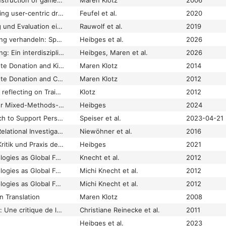
Hello Daddy! The construction of gamete donors and their kin-relations in UK regulatory discourse on donor anonymity
Maren Klotz
2006
Heuristics for designing user-centric drug products: Lessons learned from Human Factors and Ergonomics
Feufel et al.
2020
iKNOW – Entwicklung und Evaluation eines online-gestützten Beratungstools für BRCA1/2-Mutationsträgerinnen
Rauwolf et al.
2019
Inklusive Digitalisierung verhandeln: Spannungsfelder und Impulse zur Lösung. Nachwort zum interdisziplinären Lehrbuch
Heibges et al.
2026
Inklusive Digitalisierung: Ein interdisziplinäres Lehrbuch
Heibges, Maren et al.
2026
(K)information. Gamete Donation and Kinship Knowledge in Germany and Britain
Maren Klotz
2014
[K]information: Gamete Donation and Constitution of Kinship through Knowledge-Management in Britain and Germany – an Ethnographic Exploration
Maren Klotz
2012
Making Connections: reflecting on Trains, Kinship, and Information Technology
Klotz
2012
Mix-a-lot: Impulse der Mixed-Methods-Forschung für die Empirische Kulturwissenschaft
Heibges
2024
Paradigmatic Approach to Support Personalized Counseling With Digital Health (iKNOW)
Speiser et al.
2023-04-21
Phenomenography: Relational Investigations into Modes of Being-in-the-World
Niewöhner et al.
2016
Pragmatische Ethik: Kritik und Praxis des Wissensformats Ethik-Antrag für die Ethnografie
Heibges
2021
Reproductive Technologies as Global Form: Ethnographies of Knowledge, Practices, and Transnational Encounters
Knecht et al.
2012
Reproductive Technologies as Global Form: Introduction
Michi Knecht et al.
2012
Reproductive Technologies as Global Form. Ethnographies of Knowledge, Practices, and Transnational Encounters
Michi Knecht et al.
2012
 Translation
Maren Klotz
2008
Savoir et ordre social: Une critique de la société du savoir. Avec un commentaire de Stefan Beck. Traduit de l’allemand par Anne Joly, en collaboration avec Friedhelm Hoffmann
Christiane Reinecke et al.
2011
Heibges et al.
2023