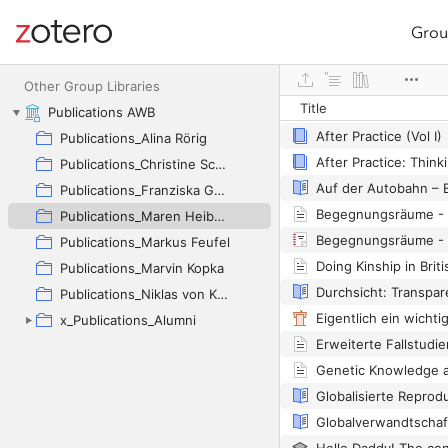
Grou
Site navigation
Web library
Other Group Libraries
Title
Publications AWB
After Practice (Vol I)
Publications_Alina Rörig
Publications_Christine Schmid
Publications_Franziska Günther
Publications_Maren Heibges (geb. Klotz)
Publications_Markus Feufel
Publications_Marvin Kopka
Publications_Niklas von Kalckreuth
x_Publications_Alumni