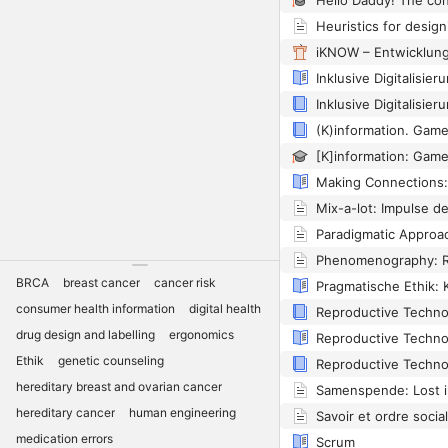
BRCA
breast cancer
cancer risk
consumer health information
digital health
drug design and labelling
ergonomics
Ethik
genetic counseling
hereditary breast and ovarian cancer
Samenspende: Lost in
hereditary cancer
human engineering
medication errors
Scrum