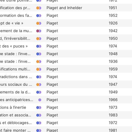
Chapitre VI. La poussée d’une pointe contre une plaquette
Piaget
1972
Chapitre VI. La quantification des probabilités
Piaget and Inhelder
1951
Chapitre VI. La transformation des familles les unes dans les autres
Piaget
1952
pt de « vie »
Piaget
1926
Chapitre VI. Le groupement de la multiplication co-univoque des classes (Groupement IV)
Piaget
1942
Chapitre VI. Le hasard, l’irréversibilité et l’induction
Piaget
1950
it des « puces »
Piaget
1974
Chapitre VI. Le sixième stade : l’invention des moyens nouveaux par combinaison mentale
Piaget
1948
Chapitre VI. Le sixième stade : l’invention des moyens nouveaux par combinaison mentale
Piaget
1936
Chapitre VI. Les classifications multiplicatives (matrices)
Piaget
1959
Chapitre VI. Les contradictions dans les coordinations d’observables (balance)
Piaget
1974
Chapitre VI. Les facteurs sociaux du développement intellectuel
Piaget
1947
Chapitre VI. Les fondements de la déduction : l’axiomatique et les « groupements » de la logique bivalente
Piaget
1949
Chapitre VI. Les images anticipatrices de transformation
Piaget
1966
ions à l’inertie
Piaget
1973
Chapitre VI. Multiplication et associativité multiplicative
Piaget
1983
Chapitre VII. Blocages et déblocages : les dispositifs de Vergnaud
Piaget
1972
Chapitre VII. Comment faire monter un niveau d’eau
Piaget
1981