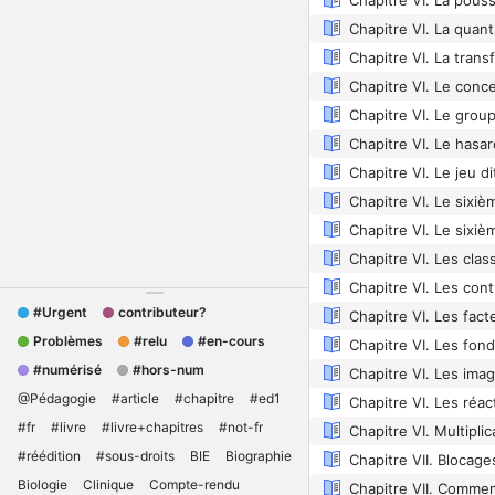
Chapitre VI. Le conce
Chapitre VI. Le jeu d
#Urgent
contributeur?
Problèmes
#relu
#en-cours
#numérisé
#hors-num
@Pédagogie
#article
#chapitre
#ed1
Chapitre VI. Les réact
#fr
#livre
#livre+chapitres
#not-fr
#réédition
#sous-droits
BIE
Biographie
Biologie
Clinique
Compte-rendu