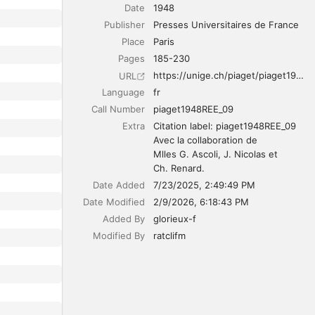
Date
1948
Publisher
Presses Universitaires de France
Place
Paris
Pages
185-230
https://unige.ch/piaget/piaget1948REE_09
URL
Language
fr
Call Number
piaget1948REE_09
Extra
Citation label: piaget1948REE_09

Avec la collaboration de 
Mlles G. Ascoli, J. Nicolas et 
Ch. Renard.
Date Added
7/23/2025, 2:49:49 PM
Date Modified
2/9/2026, 6:18:43 PM
Added By
glorieux-f
Modified By
ratclifm