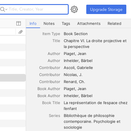
Upgrade Storage
Upgrade Storage
Chapitre VI. La droite projective et la perspective
Info
Notes
Tags
Attachments
Related
Item Type
Book Section
Title
Chapitre VI. La droite projective et 
la perspective
Author
Piaget
Jean
Author
Inhelder
Bärbel
Contributor
Ascoli
Gabrielle
Contributor
Nicolas
J.
Contributor
Renard
Ch.
Book Author
Piaget
Jean
Book Author
Inhelder
Bärbel
Book Title
La représentation de l’espace chez 
l’enfant
Series
Bibliothèque de philosophie 
contemporaine. Psychologie et 
sociologie