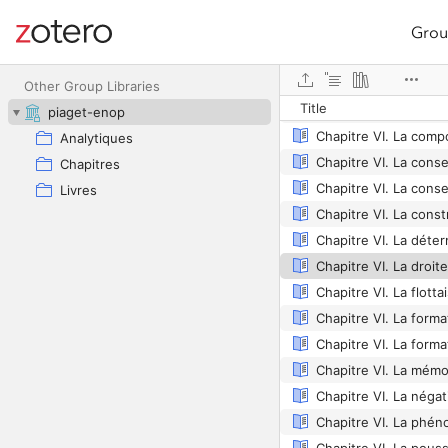
Grou
Site navigation
Web library
Other Group Libraries
Title
piaget-enop
Analytiques
Chapitres
Livres
Chapitre VI. La forma