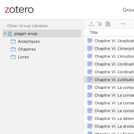
Grou
Site navigation
Web library
Other Group Libraries
Title
piaget-enop
Chapitre VI. L’explica
Analytiques
Chapitres
Chapitre VI. L’intuiti
Livres