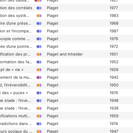
Chapitre VI. La flottaison des bateaux
Piaget
1927
tion des corrélats
Piaget
1977
Chapitre VI. La formation des systèmes préalgébriques
Piaget
1983
Chapitre VI. La mémoire d’une présentation d’opérations associatives
Piaget
1968
Chapitre VI. La négation et l’incompatibilité interobjectales
Piaget
1987
Chapitre VI. La phénocopie comme médiatrice entre les actions du milieu et les facteurs géniques du comportement
Piaget
1976
Chapitre VI. La poussée d’une pointe contre une plaquette
Piaget
1972
Chapitre VI. La quantification des probabilités
Piaget and Inhelder
1951
Chapitre VI. La transformation des familles les unes dans les autres
Piaget
1952
pt de « vie »
Piaget
1926
Chapitre VI. Le groupement de la multiplication co-univoque des classes (Groupement IV)
Piaget
1942
Chapitre VI. Le hasard, l’irréversibilité et l’induction
Piaget
1950
it des « puces »
Piaget
1974
Chapitre VI. Le sixième stade : l’invention des moyens nouveaux par combinaison mentale
Piaget
1948
Chapitre VI. Le sixième stade : l’invention des moyens nouveaux par combinaison mentale
Piaget
1936
Chapitre VI. Les classifications multiplicatives (matrices)
Piaget
1959
Chapitre VI. Les contradictions dans les coordinations d’observables (balance)
Piaget
1974
Chapitre VI. Les facteurs sociaux du développement intellectuel
Piaget
1947