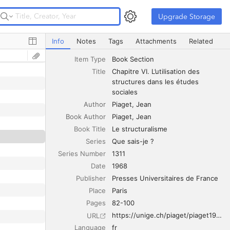
Upgrade Storage
Upgrade Storage
Chapitre VI. L’utilisation des structures dans les études s
Info
Notes
Tags
Attachments
Related
Item Type
Book Section
Title
Chapitre VI. L’utilisation des 
structures dans les études 
sociales
Author
Piaget
Jean
Book Author
Piaget
Jean
Book Title
Le structuralisme
Series
Que sais-je ?
Series Number
1311
Date
1968
Publisher
Presses Universitaires de France
Place
Paris
Pages
82-100
https://unige.ch/piaget/piaget1968STR_06
URL
Language
fr