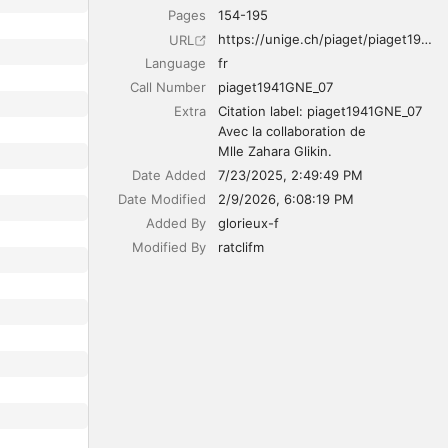
Pages
154-195
https://unige.ch/piaget/piaget1941GNE_07
URL
Language
fr
Call Number
piaget1941GNE_07
Extra
Citation label: piaget1941GNE_07

Avec la collaboration de 
Mlle Zahara Glikin.
Date Added
7/23/2025, 2:49:49 PM
Date Modified
2/9/2026, 6:08:19 PM
Added By
glorieux-f
Modified By
ratclifm