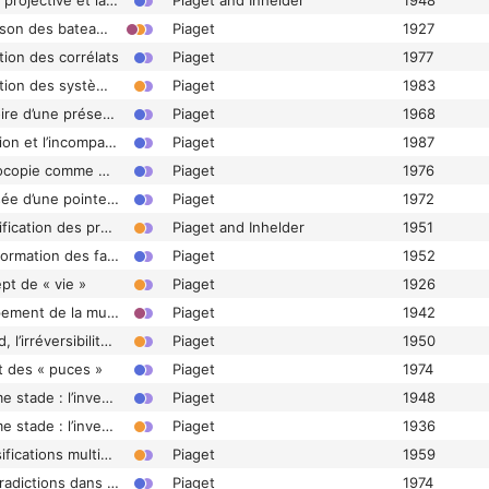
Chapitre VI. La droite projective et la perspective
Piaget and Inhelder
1948
Chapitre VI. La flottaison des bateaux
Piaget
1927
tion des corrélats
Piaget
1977
Chapitre VI. La formation des systèmes préalgébriques
Piaget
1983
Chapitre VI. La mémoire d’une présentation d’opérations associatives
Piaget
1968
Chapitre VI. La négation et l’incompatibilité interobjectales
Piaget
1987
Chapitre VI. La phénocopie comme médiatrice entre les actions du milieu et les facteurs géniques du comportement
Piaget
1976
Chapitre VI. La poussée d’une pointe contre une plaquette
Piaget
1972
Chapitre VI. La quantification des probabilités
Piaget and Inhelder
1951
Chapitre VI. La transformation des familles les unes dans les autres
Piaget
1952
pt de « vie »
Piaget
1926
Chapitre VI. Le groupement de la multiplication co-univoque des classes (Groupement IV)
Piaget
1942
Chapitre VI. Le hasard, l’irréversibilité et l’induction
Piaget
1950
it des « puces »
Piaget
1974
Chapitre VI. Le sixième stade : l’invention des moyens nouveaux par combinaison mentale
Piaget
1948
Chapitre VI. Le sixième stade : l’invention des moyens nouveaux par combinaison mentale
Piaget
1936
Chapitre VI. Les classifications multiplicatives (matrices)
Piaget
1959
Chapitre VI. Les contradictions dans les coordinations d’observables (balance)
Piaget
1974