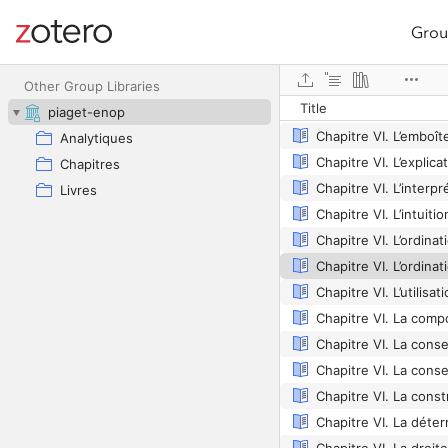
Grou
Site navigation
Web library
Other Group Libraries
Title
piaget-enop
Analytiques
Chapitre VI. L’explica
Chapitres
Livres
Chapitre VI. L’intuiti