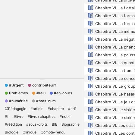
Chapitre VI. La forma
Chapitre VI. Le conce
#Urgent
contributeur?
Problèmes
#relu
#en-cours
#numérisé
#hors-num
Chapitre VI. Le jeu d
@Pédagogie
#article
#chapitre
#ed1
#fr
#livre
#livre+chapitres
#not-fr
#réédition
#sous-droits
BIE
Biographie
Biologie
Clinique
Compte-rendu