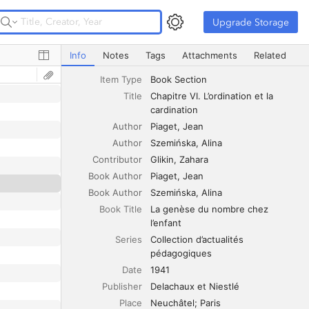
Upgrade Storage
Upgrade Storage
Chapitre VI. L’ordination et la cardination
Info
Notes
Tags
Attachments
Related
Item Type
Book Section
Title
Chapitre VI. L’ordination et la 
cardination
Author
Piaget
Jean
Author
Szemińska
Alina
Contributor
Glikin
Zahara
Book Author
Piaget
Jean
Book Author
Szemińska
Alina
Book Title
La genèse du nombre chez 
l’enfant
Series
Collection d’actualités 
pédagogiques
Date
1941
Publisher
Delachaux et Niestlé
Place
Neuchâtel; Paris