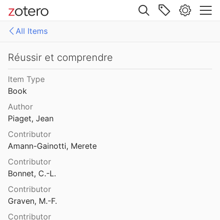
Site navigation
René Thom
All Items
Web library
ean Piaget au Dr Olivier Flournoy
Libraries
All Items
Réussir et comprendre
-enop
Analytiques
Item Type
professeur Jean Piaget
Book
Chapitres
Author
 Brian Sutton-Smith
Livres
Piaget, Jean
Contributor
congrès
Amann-Gainotti, Merete
Contributor
Retrospective and prospective analysis in child psychology
Bonnet, C.-L.
Contributor
Graven, M.-F.
comprendre
Contributor