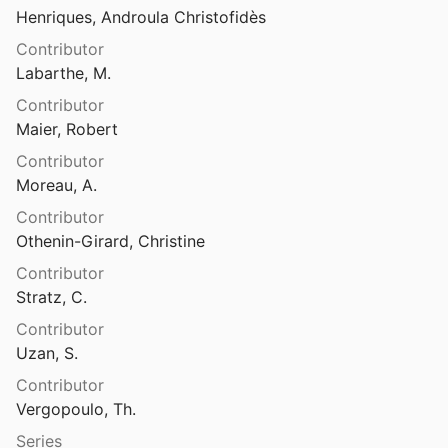
Henriques, Androula Christofidès
Révision de quelques mollusques glaciaires du Musée d’histoire naturelle de Berne
Contributor
Labarthe, M.
llusions de la philosophie
Contributor
Maier, Robert
llusions de la philosophie
Contributor
Moreau, A.
llusions de la philosophie
Contributor
Othenin-Girard, Christine
hématiques, biologiques et physiques
Contributor
Stratz, C.
ction et apprentissage du langage
Contributor
Uzan, S.
Contributor
lle de Rolle
Vergopoulo, Th.
 Piaget
1935
Series