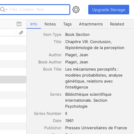
Upgrade Storage
Upgrade Storage
Chapitre VIII. Conclusion, l’épistémologie de la perception
Info
Notes
Tags
Attachments
Related
Item Type
Book Section
Title
Chapitre VIII. Conclusion, 
l’épistémologie de la perception
Author
Piaget
Jean
Book Author
Piaget
Jean
Book Title
Les mécanismes perceptifs : 
modèles probabilistes, analyse 
génétique, relations avec 
l’intelligence
Series
Bibliothèque scientifique 
internationale. Section 
Psychologie
Series Number
II
Date
1961
Publisher
Presses Universitaires de France