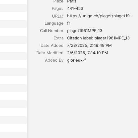
Place
Paris
Pages
441-453
https://unige.ch/piaget/piaget1961MPE_13
URL
Language
fr
Call Number
piaget1961MPE_13
Extra
Citation label: piaget1961MPE_13
Date Added
7/23/2025, 2:49:49 PM
Date Modified
2/6/2026, 7:14:10 PM
Added By
glorieux-f