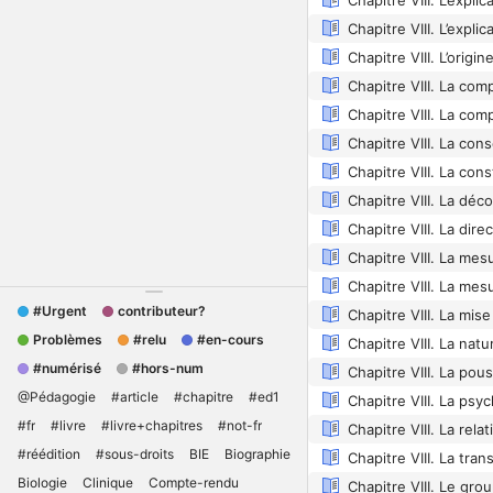
Chapitre VIII. L’origi
Chapitre VIII. La mes
#Urgent
contributeur?
Problèmes
#relu
#en-cours
#numérisé
#hors-num
@Pédagogie
#article
#chapitre
#ed1
#fr
#livre
#livre+chapitres
#not-fr
#réédition
#sous-droits
BIE
Biographie
Biologie
Clinique
Compte-rendu