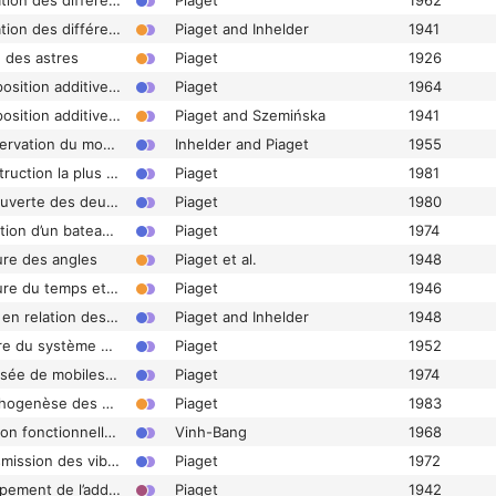
Chapitre VIII. L’explication des différences de densité
Piaget
1962
Chapitre VIII. L’explication des différences de densité
Piaget and Inhelder
1941
ne des astres
Piaget
1926
Chapitre VIII. La composition additive des nombres et les relations arithmétiques de partie à tout
Piaget
1964
Chapitre VIII. La composition additive des nombres et les relations arithmétiques de partie à tout
Piaget and Szemińska
1941
Chapitre VIII. La conservation du mouvement dans le plan horizontal
Inhelder and Piaget
1955
Chapitre VIII. La construction la plus grande au moyen des mêmes objets
Piaget
1981
Chapitre VIII. La découverte des deux sortes de règles suivies par un partenaire
Piaget
1980
Chapitre VIII. La direction d’un bateau au moyen d’un gouvernail ou d’une voile
Piaget
1974
ure des angles
Piaget et al.
1948
Chapitre VIII. La mesure du temps et l’isochronisme des durées successives
Piaget
1946
Chapitre VIII. La mise en relation des perspectives
Piaget and Inhelder
1948
Chapitre VIII. La nature du système des opérations bivalentes
Piaget
1952
Chapitre VIII. La poussée de mobiles de formes différentes
Piaget
1974
Chapitre VIII. La psychogenèse des connaissances physiques
Piaget
1983
Chapitre VIII. La relation fonctionnelle entre l’augmentation et la diminution des deux cotés d’un rectangle de périmètre constant. Les transformations du périmètre d’un carré
Vinh-Bang
1968
Chapitre VIII. La transmission des vibrations entre deux diapasons
Piaget
1972
Chapitre VIII. Le groupement de l’addition secondaire des relations symétriques (Groupement VI)
Piaget
1942