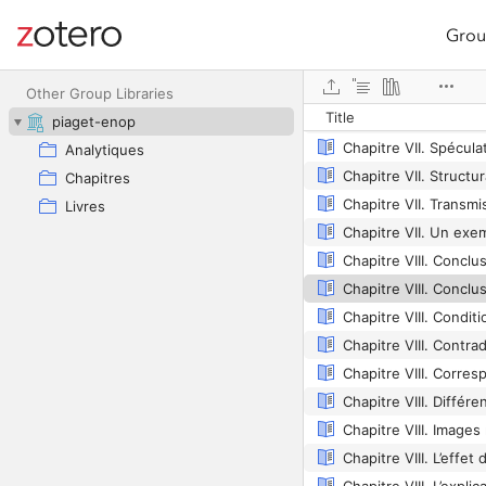
Grou
Site navigation
Web library
Other Group Libraries
Title
piaget-enop
Analytiques
Chapitres
Livres