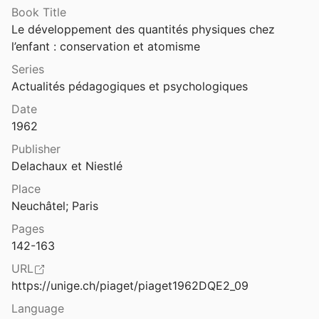
Book Title
Chapitre VII. La dilatation du grain de maïs et du mercure
Le développement des quantités physiques chez 
nhelder
1941
l’enfant : conservation et atomisme
 La distributivité
Series
Actualités pédagogiques et psychologiques
. La projection des ombres
Date
nhelder
1948
1962
Chapitre VII. La quantification des opérations interpropositionnelles et la syllogistique classique
Publisher
Delachaux et Niestlé
Place
 La traction et l’équilibre des plaquettes
Neuchâtel; Paris
Pages
. Le braquage des voitures
142-163
URL
. Le cannage
https://unige.ch/piaget/piaget1962DQE2_09
Language