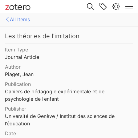
Site navigation
 entre la morale et le droit
All Items
Web library
Les relations entre la morale et le droit (étude sociologique)
Libraries
All Items
Les théories de l’imitation
-enop
Analytiques
Item Type
Les relations entre la perception et l’intelligence dans le développement de l’enfant
Journal Article
Chapitres
Author
Les stades du développement intellectuel de l’enfant et de l’adolescent
Livres
Piaget, Jean
Publication
Les structures mathématiques et les structures opératoires de l’intelligence
Cahiers de pédagogie expérimentale et de 
psychologie de l’enfant
Les tâches présentes et futures des Instituts de pédagogie curative
Publisher
Université de Genève / Institut des sciences de 
l’éducation
de l’imitation
Date