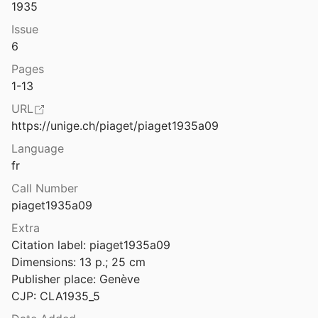
1935
de la causalité
Issue
1971
6
incipaux de la logique de l’enfant
Pages
1-13
Les travaux de l’année 1959-1960 et le cinquième symposium (27 juin - 2 juillet 1960) du Centre international d’épistémologie génétique
URL
https://unige.ch/piaget/piaget1935a09
Les travaux de l’année 1960-1961 et le VIe symposium (19-24 juin 1961) du centre international d’épistémologie génétique
Language
fr
Call Number
Les trois conditions d’une épistémologie scientifique
piaget1935a09
Extra
Les trois structures fondamentales de la vie psychique : rythme, régulation et groupement
Citation label: piaget1935a09

Dimensions: 13 p.; 25 cm

Les trois systèmes de la pensée de l’enfant : étude sur les rapports de la pensée rationnelle et de l’intelligence motrice
Publisher place: Genève

CJP: CLA1935_5