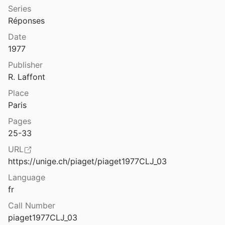
Series
tie : [introduction]
Réponses
Date
Deuxième partie. Explications physico-géométriques et réductionnisme
1977
iaget
1971
Publisher
tie. L’abstraction de l’ordre
R. Laffont
Place
tie. L’espace projectif
Paris
nhelder
1948
Pages
25-33
Deuxième partie. La conservation et la mesure des longueurs
1948
URL
https://unige.ch/piaget/piaget1977CLJ_03
tie. La crise
Language
fr
rtie. La pensée physique
Call Number
piaget1977CLJ_03