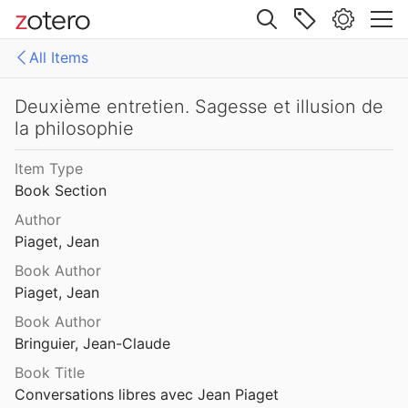
Site navigation
Déclarations du directeur du Bureau international d’éducation
All Items
Web library
'épistémologie génétique
Libraries
All Items
Deuxième entretien. Sagesse et illusion de
la philosophie
-enop
Analytiques
Défense de l’épistémologie génétique contre quelques objections « philosophiques »
Item Type
Chapitres
Book Section
Deux mollusques trouvés accidentellement à Neuchâtel
Livres
Author
Piaget, Jean
s récents de psychologie religieuse
Book Author
Piaget, Jean
Deux types d’attitudes religieuses : immanence et transcendance
Book Author
Bringuier, Jean-Claude
Book Title
Deuxième entretien. Sagesse et illusion de la philosophie
Conversations libres avec Jean Piaget