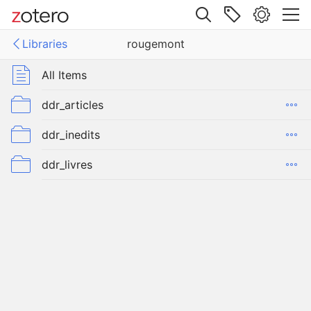
Site navigation
Libraries
rougemont
Web library
Libraries
All Items
mont
ddr_articles
ddr_inedits
ddr_livres