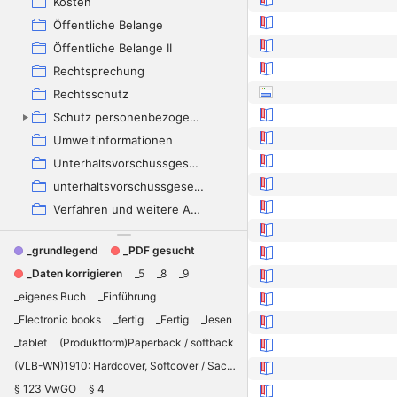
Kosten
Öffentliche Belange
Öffentliche Belange II
Rechtsprechung
Rechtsschutz
Schutz personenbezogener Daten
Umweltinformationen
Unterhaltsvorschussgesetz (UVG) Geschäftsstatistik - Leistungsberechtigte
unterhaltsvorschussgesetz-uvg-geschaftsstatistik-leistungsberechtigte
Verfahren und weitere Ablehnungsgründe
_grundlegend
_PDF gesucht
_Daten korrigieren
_5
_8
_9
_eigenes Buch
_Einführung
_Electronic books
_fertig
_Fertig
_lesen
_tablet
(Produktform)Paperback / softback
(VLB-WN)1910: Hardcover, Softcover / Sachbücher/Lexika, Nachschlagewerke
§ 123 VwGO
§ 4