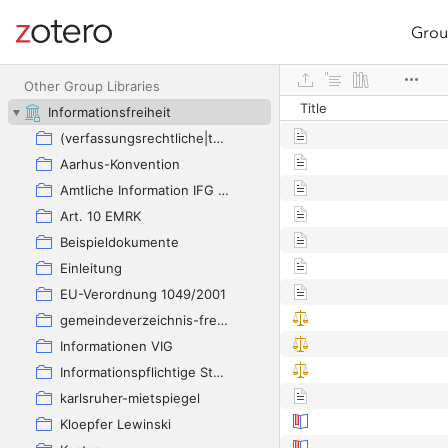
Grou
Site navigation
Web library
Other Group Libraries
Title
Informationsfreiheit
(verfassungsrechtliche|theoretische|technische) Grundlagen
Aarhus-Konvention
Amtliche Information IFG des Bundes
Art. 10 EMRK
Beispieldokumente
Einleitung
EU-Verordnung 1049/2001
gemeindeverzeichnis-freistaat-sachsen3ddf7
Informationen VIG
Informationspflichtige Stellen
karlsruher-mietspiegel
Kloepfer Lewinski