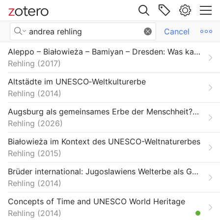
Site navigation
IEG Bibliographie / IEG Bibliography
Search Results
Cancel
Web library
Aleppo – Białowieża – Bamiyan – Dresden: Was kann die UNESCO tun?: Ein historischer Blick auf Wahrnehmungsmöglichkeiten und Agency des Welterbekomitees
Libraries
All Items
Rehling
2017
bliographie / IEG Bibliography
Altstädte im UNESCO‐Weltkulturerbe
Rehling
2014
Augsburg als gemeinsames Erbe der Menschheit? Einblicke in die Geschichte des UNESCO Welterbeprogramms
Rehling
2026
Białowieża im Kontext des UNESCO-Weltnaturerbes
Rehling
2015
Brüder international: Jugoslawiens Welterbe als Gedächtnis der blockfreien Bewegung
Rehling
2014
Concepts of Time and UNESCO World Heritage
Rehling
2014