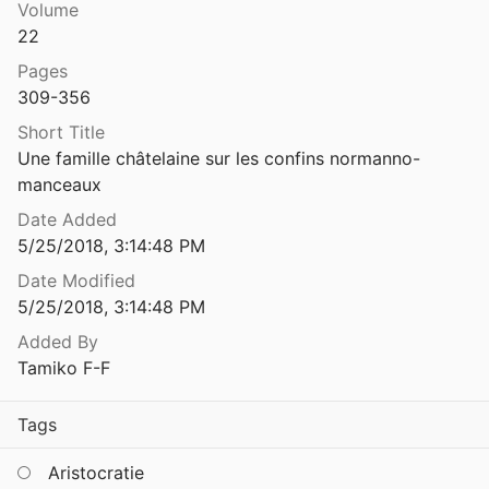
Volume
Une famille de vassaux des vicomtes de Bayeux au <sc>xi</sc><sup>e</sup> siècle : le Broc
22
7
Pages
Une prétendue signature autographe d'Ives évêque de Chartres
309-356
Short Title
Une famille châtelaine sur les confins normanno-
Untersuchungen zu den Klosterreformen Wilhelms von Dijon (962-1031)
manceaux
Date Added
cta
5/25/2018, 3:14:48 PM
23
Date Modified
5/25/2018, 3:14:48 PM
Added By
 Cognomento Sapientis, quarti abbatis
Tamiko F-F
Tags
Vita Domni Willelmi abbatis, the Life of Saint William
9
Aristocratie