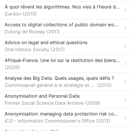
À quoi rêvent les algorithmes. Nos vies à l'heure des big data
Cardon
2015
Access to digital collections of public domain works: Enclosure of the commons managed by libraries and museums
Dulong de Rosnay
2011
Advice on legal and ethical questions
Oral History Society
2017
Afrique-France. Une loi sur la restitution des biens culturels insuffisante
2026
Analyse des Big Data. Quels usages, quels défis ?
Commissariat général à la stratégie et à la prospective
2013
Anonymisation and Personal Data
Finnish Social Science Data Archive
2009
Anonymisation: managing data protection risk code of practice
ICO - Information Commissioner's Office
2012