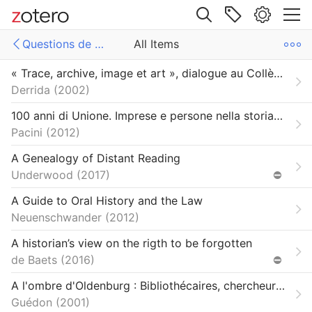
Site navigation
Questions de droits et d'éthique
All Items
Web library
« Trace, archive, image et art », dialogue au Collège iconique INA (avec Jean-Michel Rodes, François Soulages, Gérald Cahen, Patrick Charadeau, Gérard Hubert, Serge Tisseron et Marie-José Mondzain)
Libraries
All Items
Derrida
2002
ons de droits et d'éthique
Bibliographie du guide bonnes pratiques sur les questions juridiques et éthiques (PUP, 2018)
100 anni di Unione. Imprese e persone nella storia dell'Unione Industriale Pratese (1912-2012)
Pacini
2012
A Genealogy of Distant Reading
Underwood
2017
⛔
A Guide to Oral History and the Law
Neuenschwander
2012
A historian’s view on the rigth to be forgotten
de Baets
2016
⛔
A l'ombre d'Oldenburg : Bibliothécaires, chercheurs scientifiques, maisons d'édition et le contrôle des publications scientifiques
Guédon
2001