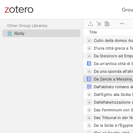
Grou
Site navigation
Culti e miti nella stori
Web library
Culti femminili a Moz
Other Group Libraries
Title
Culti privati nella Sic
ISicily
Da Stesicoro ad Emp
Das Femininum von 