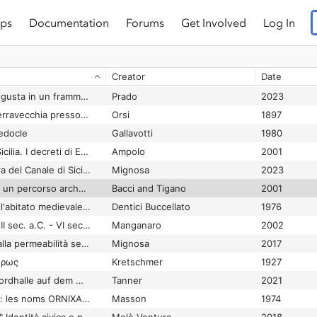
ps
Documentation
Forums
Get Involved
Log In
a della Sicilia antica
Ciaceri
1911
ia
Amadasi Guzzo
1980
Creator
Date
ilia romana
Manganaro
1994
Culto della domus Augusta in un frammento di iscrizione da Centuripe
Prado
2023
D'una città greca a Terravecchia presso Granmichele in provincia di Catania
Orsi
1897
edocle
Gallavotti
1980
Da un'antica città di Sicilia. I decreti di Entella e Nakone
Ampolo
2001
Da una sponda all'altra del Canale di Sicilia. Alcune considerazioni a margine di IAS 288 (ISIC020288) e IAS 307 (ISic020307)
Mignosa
2023
Da Zancle a Messina, un percorso archeologico attraverso gli scavi
Bacci and Tigano
2001
Dall'abitato romano all'abitato medievale: Termini Imerese
Dentici Buccellato
1976
Dall'Egitto alla Sicilia (II sec. a.C. - VI sec. d.C.)
Manganaro
2002
Dall’alfabetizzazione alla permeabilità selettiva. Per una proposta di lettura della documentazione epigrafica del Mendolito
Mignosa
2017
ἥρως
Kretschmer
1927
Das Tribunal in der Nordhalle auf dem Monte Iato: eine Neubeurteilung
Tanner
2021
De la Sicile à l'Égypte: les noms ORNIXAS, ORNITHAS et le substantif ORNITHAS
Masson
1974