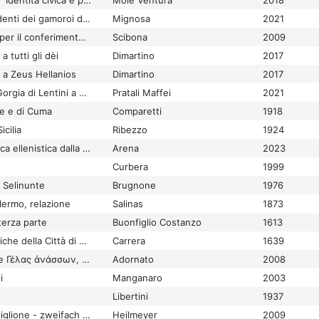
"De' pii l'inclita città..." Identità civica e processi di acculturazione a Catania tra ellenismo e tarda antichità
Molè Ventura
2018
Decreto per i discendenti dei gamoroi dall'area di Palazzolo Acreide
Mignosa
2021
Decreto sacerdotale per il conferimento della euerghesia a Nemenios in Halaesa
Scibona
2009
a tutti gli dèi
Dimartino
2017
i a Zeus Hellanios
Dimartino
2017
Dedica onoraria per Gorgia di Lentini a Olimpia: un'analisi linguistica
Pratali Maffei
2021
te e di Cuma
Comparetti
1918
icilia
Ribezzo
1924
Defixio inedita di epoca ellenistica dalla necropoli meridionale di Messina
Arena
2023
Curbera
1999
a Selinunte
Brugnone
1976
lermo, relazione
Salinas
1873
 terza parte
Buonfiglio Costanzo
1613
Delle Memorie Historiche della Città di Catania spiegate in tre volumi. Volume primo.
Carrera
1639
Delphic Enigmas? The Γέλας ἀνάσσων, Polyzalos, and the Charioteer Statue
Adornato
2008
i
Manganaro
2003
Libertini
1937
Der Guerriero di Castiglione - zweifach genutzt und zweifach zertstört
Heilmeyer
2009