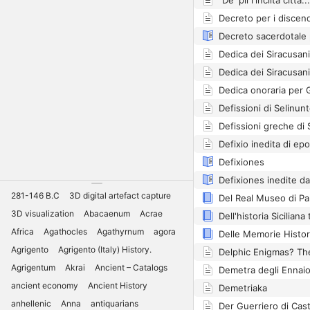
Dedica dei Siracusani 
Dedica dei Siracusan
Defissioni di Selinun
Defissioni greche di S
Defixiones
Defixiones inedite d
281-146 B.C
3D digital artefact capture
Del Real Museo di Pa
3D visualization
Abacaenum
Acrae
Dell'historia Siciliana
Africa
Agathocles
Agathyrnum
agora
Agrigento
Agrigento (Italy) History.
Agrigentum
Akrai
Ancient – Catalogs
Demetra degli Ennaio
ancient economy
Ancient History
Demetriaka
anhellenic
Anna
antiquarians