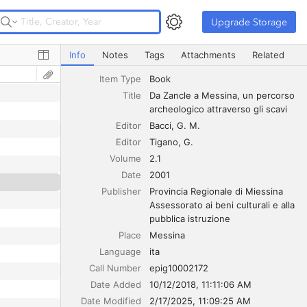
Upgrade Storage
Upgrade Storage
Da Zancle a Messina, un percorso archeologico attraverso
Info
Notes
Tags
Attachments
Related
Item Type
Book
Title
Da Zancle a Messina, un percorso 
archeologico attraverso gli scavi
Editor
Bacci
G. M.
Editor
Tigano
G.
Volume
2.1
Date
2001
Publisher
Provincia Regionale di Miessina 
Assessorato ai beni culturali e alla 
pubblica istruzione
Place
Messina
Language
ita
Call Number
epig10002172
Date Added
10/12/2018, 11:11:06 AM
Date Modified
2/17/2025, 11:09:25 AM