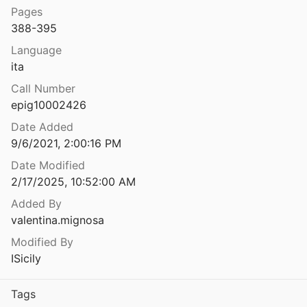
Pages
Per una revisione dei documenti epigrafici siracusani pertinenti al regno di Ierone II
388-395
006
Language
Per una rivisitazione di Vetter 191. Contributo all’interpretazione della formula onomastica
ita
2
Call Number
a della 'chora Katanaia'
epig10002426
1994
Date Added
ia della chora Katania
9/6/2021, 2:00:16 PM
1996
Date Modified
2/17/2025, 10:52:00 AM
ia della Sicilia Romana
1972
Added By
valentina.mignosa
ni epigraﬁche
1964
Modified By
ISicily
o
991
Tags