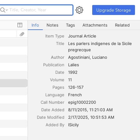
Upgrade Storage
Upgrade Storage
Les parlers indigenes de la Sicile pregrecque
Info
Notes
Tags
Attachments
Related
Item Type
Journal Article
Title
Les parlers indigenes de la Sicile 
pregrecque
Author
Agostiniani
Luciano
Publication
Lalies
Date
1992
Volume
11
Pages
126-157
Language
French
Call Number
epig10002200
Date Added
8/11/2015, 11:21:03 AM
Date Modified
2/17/2025, 10:51:53 AM
Added By
ISicily