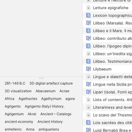
Letture epigrafiche
Lexicon topographic
Lilibeo: l'ipogeo dipin
Lilybaeum
Lingue e dialetti della
281-146 B.C
3D digital artefact capture
Lingue nella Sicilia p
3D visualization
Abacaenum
Acrae
Lipari (isola). Fonti e
Africa
Agathocles
Agathyrnum
agora
Lists of contents. At
Agrigento
Agrigento (Italy) History.
Agrigentum
Akrai
Ancient – Catalogs
ancient economy
Ancient History
Lois sacrées des cit
anhellenic
Anna
antiquarians