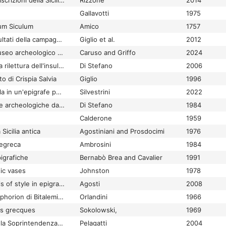
Letture e riletture di iscrizioni della Sicilia orientale
Rizzone
2014
Gallavotti
1975
um Siculum
Amico
1757
Lilibeo (Marsala). Risultati della campagna 2008
Giglio et al.
2012
Lilibeo e il Mare. Il museo archeologico regionale di Marsala
Caruso and Griffo
2024
Lilibeo: contributo alla rilettura dell'insula I
Di Stefano
2006
to di Crispia Salvia
Giglio
1996
Lilibeo: un'inedita sigla in un'epigrafe per Caracalla
Silvestrini
2022
Lilibeo. Testimonianze archeologiche dal IV sec a.C. al V sec. d.C.
Di Stefano
1984
Calderone
1959
 Sicilia antica
Agostiniani and Prosdocimi
1976
regreca
Ambrosini
1984
pigrafiche
Bernabò Brea and Cavalier
1991
tic vases
Johnston
1978
Literariness and levels of style in epigraphical poetry of Late Antiquity
Agosti
2008
Lo scavo del Thesmophorion di Bitalemi e il culto delle divinità ctonie a Gela
Orlandini
1966
és grecques
Sokolowski,
1969
Luigi Bernabò Brea e la Soprintendenza alle Antichità di Siracusa
Pelagatti
2004