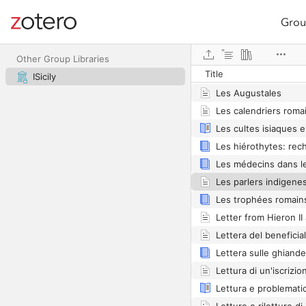
Grou
Site navigation
Web library
Other Group Libraries
Title
ISicily
Les Augustales
Les calendriers romai
Les cultes isiaques e