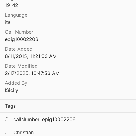
19-42
nturipine
49
Language
ita
istiane di Siracusa
Call Number
0
epig10002206
 Cava Ispica
Date Added
8/11/2015, 11:21:03 AM
a Montagna di Marzo
Date Modified
1970
2/17/2025, 10:47:56 AM
Iscrizioni dal territorio di Palagonia e Mineo (Catania)
Added By
99
ISicily
Iscrizioni dal territorio di Palagonia e Mineo (Catania)
Tags
97
l teatro di Siracusa
callNumber: epig10002206
017
Christian