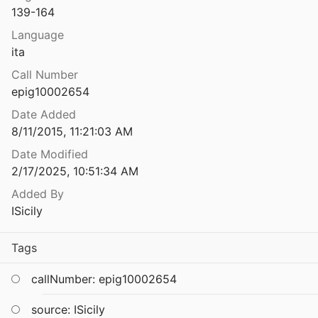
139-164
di Entella
Language
ita
Alla ricerca di poleis mikrai della Sicilia centro-orientale
Call Number
1996
epig10002654
di Solusapre
Date Added
8/11/2015, 11:21:03 AM
Altitalische Sprachdenkmäler. Bericht über das Schrifttum der Jahre 1931-1937
Date Modified
940
2/17/2025, 10:51:34 AM
nti di ceramica con graffiti da Segesta
Added By
ISicily
Ambiente e paesaggio in Magna Grecia: le fonti epigrafiche
Tags
03
Amphìnomos e Anapìas a Catania. Per la stori di due statue ellenistiche perdute
callNumber: epig10002654
source: ISicily