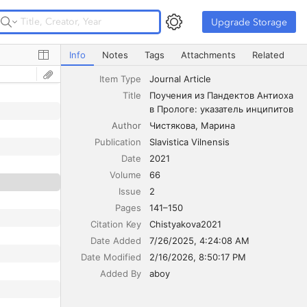
Upgrade Storage
Upgrade Storage
Поучения из Пандектов Антиоха в Прологе: указатель
Info
Notes
Tags
Attachments
Related
Item Type
Journal Article
Title
Поучения из Пандектов Антиоха 
в Прологе: указатель инципитов
Author
Чистякова
Марина
Publication
Slavistica Vilnensis
Date
2021
Volume
66
Issue
2
Pages
141–150
Citation Key
Chistyakova2021
Date Added
7/26/2025, 4:24:08 AM
Date Modified
2/16/2026, 8:50:17 PM
Added By
aboy