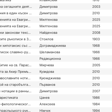
матика
Ильинский
1916
Превод и употреба на сегашните деятелни причастия в два текста на Супрасълкия сборник
Димитрова
2003
Преводачески решения в един късен превод на тълкувания към Песен на Песните, запазен в рилския ръкопис 2/24
Димитрова
2010
Преводите на съчиненията на Евагрий Понтийски (36-399) в старобългарската литература
Милтенова
2025
Преводите на съчиненията на Евагрий Понтийски (36-399) в старобългарската литература
Милтенова
2025
Преводни византийски законови текстове в средновековна България
Найденова
2008
Преглед на славянските ръкописи в Зографския мънастир.
Стоилов
1903
Предаване на гръцки хипотаксис със старобългарски паратаксис
Дограмаджиева
1968
Предварительный список славяно-русских рукописей Xl-XIV вв., хранящихся в СССР (для Сводного каталога рукописных книг, хранящихся в СССР, до конца XIV в. включительно)
Шеламанова
1966
Редакционна
1966
Предевтимиевото Житие на св. Параскева (Петка) Търновска
Мирчева
2005
Преписът на Повестта за Акир Премъдри в ръкопис № 29 от манастира Савина (около 1380 г.)
Кузидова
2010
Преразглежайки православните нотирани ръкописи от края на XII и XIII век, свързани с България
Куюмджиева
2010
Префиксация и развой на старобългарските първични им-перфективи
Първанов
2010
Применении фитной нотации в ранных славянских и греческих Минеях
Димитрова
2007
аристиката
Цанев
1986
Принципы историко-филологического изучения литературного наследия Кирилла и Мефодия
Алексеев
1984
Про похождення Супрасльського рукопису
Нiмчук
1994