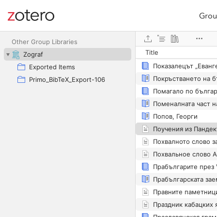
Grou
Site navigation
Web library
Победите на цар Ка
Other Group Libraries
Title
Zograf
Exported Items
Primo_BibTeX_Export-106
Попов, Георги
Прабългарите през V