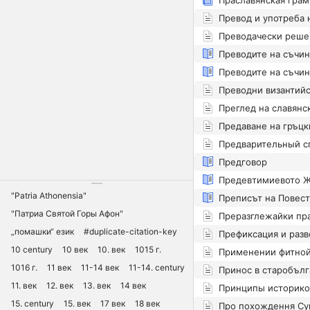
Праславянская грам
Предговор
"Patria Athonensia"
"Патриа Святой Горы Афон"
„помашки“ език
#duplicate-citation-key
10 century
10 век
10. век
1015 г.
1016 г.
11 век
11-14 век
11-14. century
Принос в старобълг
11. век
12. век
13. век
14 век
15. century
15. век
17 век
18 век