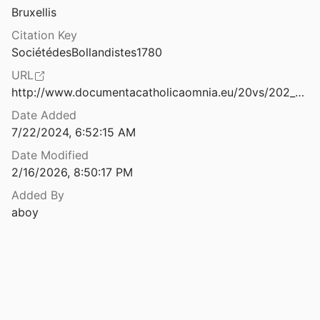
Theses
Bruxellis
rum Octobris
Bollandistes
Unpublished
1786
Citation Key
SociétédesBollandistes1780
rum Octobris
V1366964
URL
Bollandistes
1854
http://www.documentacatholicaomnia.eu/20vs/202_Acta_Sanctorum/1643-1925,_Societe_des_Bollandistes,_Acta_Sanctorum_10_Octobris_Tomus_04_1780,_LT.pdf
rum Octobris
Date Added
Bollandistes
1861
7/22/2024, 6:52:15 AM
rum Octobris
Date Modified
Bollandistes
1794
2/16/2026, 8:50:17 PM
rum Octobris
Added By
Bollandistes
1845
aboy
rum Octobris
Bollandistes
1853
rum Octobris
Bollandistes
1858