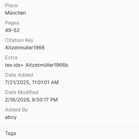
Theses
Place
Die griechischen Lehnbildungen und Lehnbedeutungen im Altbulgarischen
München
1958
Unpublished
Pages
Die Grossen Lesemenäen des Metropoliten Makarij, Uspenskij spisok,
V1366964
49–52
2007
Citation Key
Die grossen Lesemenäen des Metropoliten Makarij. Uspenskij spisok
Aitzetmuller1966
1998
Extra
Die grossen Lesemenäen des Metropoliten Makarij. Uspenskij spisok
tex.ids= Aitzetmüller1966b
7
Date Added
7/21/2025, 11:01:01 AM
Die grossen Lesemenäen des Metropoliten Makarij. Uspenskij spisok
1
Date Modified
2/16/2026, 8:50:17 PM
Die Handschrift Nr. 137 (69) der Nationalbibliothek Bukarest: eine bisher kaum bemerkte Neuübersetzung der Paränesis Ephraims des Syrers
Added By
aboy
iftenhändler des Mittelalters
66
Tags