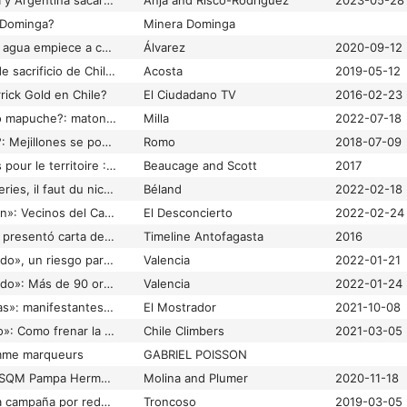
¿Podrán Chile, Bolivia y Argentina sacar el máximo provecho al litio?
Anja and Risco-Rodriguez
2023-05-28
 Dominga?
Minera Dominga
¿Qué significa que el agua empiece a cotizar en el mercado de futuros de Wall Street?
Álvarez
2020-09-12
¿Qué son las zonas de sacrificio de Chile?
Acosta
2019-05-12
rick Gold en Chile?
El Ciudadano TV
2016-02-23
¿Sicarios en territorio mapuche?: matonaje y amenazas en el cono sur de la Provincia de Arauco
Milla
2022-07-18
¿Un nuevo Quintero?: Mejillones se pone en pie de guerra contra la contaminación industrial
Romo
2018-07-09
« Luttes autochtones pour le territoire : Amérique latine et Québec », Université du Québec à Montréal, 12-13 octobre 2017
Beaucage and Scott
2017
« Si on veut des batteries, il faut du nickel », dit Charette
Béland
2022-02-18
«Absoluta indefensión»: Vecinos del Cajón del Maipo rechazan aprobación de Escalones
El Desconcierto
2022-02-24
«Este polvo te mata» presentó carta de protesta a ministro Boliviano
Timeline Antofagasta
2016
«Los Bronces Integrado», un riesgo para la calidad del aire: Funcionarios del SEA critican extensión en evaluación del proyecto de Anglo American
Valencia
2022-01-21
«Los Bronces Integrado»: Más de 90 organizaciones socioambientales y figuras políticas interpelan a Hernán Brücher y llaman a rechazar el proyecto
Valencia
2022-01-24
«Putaendo sin mineras»: manifestantes arriban a las afueras del exCongreso y exigen el término del proyecto de Minera Vizcachitas
El Mostrador
2021-10-08
«Ser parte del cambio»: Como frenar la minera del Cajón del Maipo
Chile Climbers
2021-03-05
mme marqueurs
GABRIEL POISSON
#13 PDC. El Caso de SQM Pampa Hermosa y la nueva Guía PDC de RILes
Molina and Plumer
2020-11-18
#ChaoNovaAustral: la campaña por redes sociales contra las salmoneras en el sur de Chile
Troncoso
2019-03-05