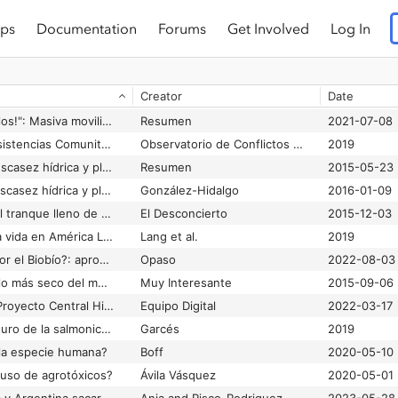
ps
Documentation
Forums
Get Involved
Log In
Creator
Date
"¡Agua para los pueblos!": Masiva movilización en defensa del río Biobío recorrió Santa Bárbara y Quilaco
Resumen
2021-07-08
¿Agua o Minería? Resistencias Comunitarias en América Latina
Observatorio de Conflictos Mineros de América Latina (OCMAL)
2019
"¿Agua para quién? Escasez hídrica y plantaciones forestales en la Provincia de Arauco" un informe develador y por eso indignante
Resumen
2015-05-23
¿Agua para quién?. Escasez hídrica y plantaciones forestales en la provincia de Arauco
González-Hidalgo
2016-01-09
¿Cómo se demuele el tranque lleno de relaves de Luksic en Caimanes?
El Desconcierto
2015-12-03
¿Cómo se sostiene la vida en América Latina? Feminismos y re-existencias en tiempos de oscuridad
Lang et al.
2019
¿Conaf se la jugará por el Biobío?: aprobación de hidroeléctrica china en Rucalhue depende de su permiso
Opaso
2022-08-03
¿Dónde está el pueblo más seco del mundo?
Muy Interesante
2015-09-06
¿En qué consiste el Proyecto Central Hidroelétrica Rucalhue?
Equipo Digital
2022-03-17
¿Es Magallanes el futuro de la salmonicultura chilena?
Garcés
2019
e la especie humana?
Boff
2020-05-10
 uso de agrotóxicos?
Ávila Vásquez
2020-05-01