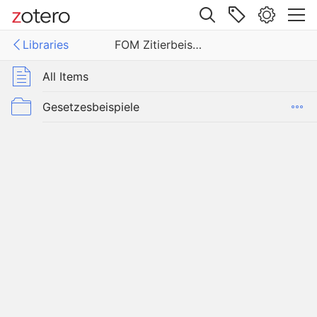
Site navigation
Libraries
FOM Zitierbeispiele
Web library
Libraries
All Items
tierbeispiele
Gesetzesbeispiele