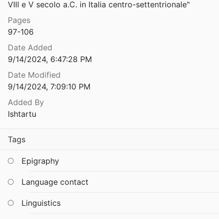
Other Sabellic Languages
VIII e V secolo a.C. in Italia centro-settentrionale"
Mobility and Orthography: A Contextualisation of Variant Spellings in the Oscan Inscriptions in the Greek Alphabet
Pages
2020
Venetic
97-106
igraphy with an Ontology
Date Added
.
2021
9/14/2024, 6:47:28 PM
cution techniques of inscriptions1
Date Modified
vangelisti
2021
9/14/2024, 7:09:10 PM
Modelling Etymology in LMF/TEI: The Grande Dicionário Houaiss da Língua Portuguesa Dictionary as a Use Case
Added By
2020
Ishtartu
present linguistic linked data
Tags
t al.
2018
Modes et modalités en latin et dans les langues sabelliques, entre continuité et rupture: les évolutions anciennes
Epigraphy
d Poccetti
2012
Language contact
Modi dell'alfabetizzazione in Sicilia dall'arcaismo all'ellenismo
1998
Linguistics