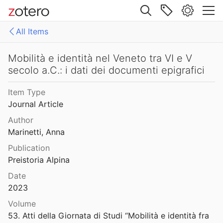
9
Site navigation
Minora Latino-Sabellica. II : un trofeo in osco da Poggio Cinolfo (AQ)
All Items
06
Web library
 comparaison et coordination
Libraries
All Items
Mobilità e identità nel Veneto tra VI e V
 Orlandini
2012
secolo a.C.: i dati dei documenti epigrafici
roject
Archaeology
Mirabello Eclano. Monumenti epigrafici oschi scoperti ad Aeclanum
Item Type
30
Cisalpine_Celtic
Journal Article
Digital Models Methods Tools
Author
1885
Marinetti, Anna
Etruscan
Mixed Reality and Gamification for Cultural Heritage
Publication
al.
2017
Preistoria Alpina
Faliscan
Mobilità e cultura plurilingue di gentes campane : contributo alle origini dei Mamertini
Date
ItAnt_Publications
18
2023
Volume
Oscan
Mobilità e identità nel Veneto tra VI e V secolo a.C.: i dati dei documenti epigrafici
53. Atti della Giornata di Studi “Mobilità e identità fra 
023