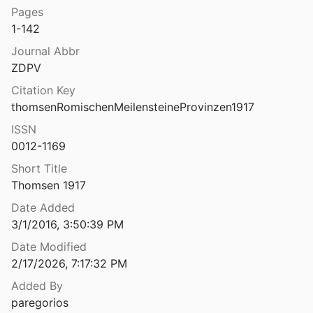
Pages
Die römischen Provinzen: eine Einführung in ihre Archäologie
1-142
Altjohann
2001
Journal Abbr
Die römischen Strassen und Meilensteine in Noricum-Österreich
ZDPV
5
Citation Key
n Strassen und Meilensteine in Raetien
thomsenRomischenMeilensteineProvinzen1917
3
ISSN
n Tempel im Heraion von Samos. II, II,
0012-1169
9
Short Title
Thomsen 1917
Die römischen Truppenlager der frühen und mittleren Kaiserzeit zwischen Nordsee und Inn
r
1985
Date Added
3/1/2016, 3:50:39 PM
Die Römischen und frühbyzantinischen Fundmünzen auf dem Gebiet der DDR
Date Modified
2/17/2026, 7:17:32 PM
Die römischen und frühbyzantinischen Fundmünzen auf dem Gebiet der DDR
Added By
paregorios