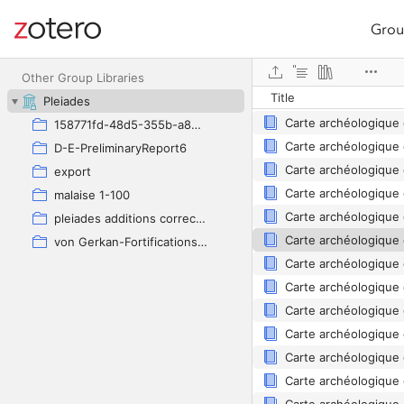
Grou
Site navigation
Web library
Other Group Libraries
Title
Pleiades
158771fd-48d5-355b-a887-59923900a426
D-E-PreliminaryReport6
export
malaise 1-100
Carte archéologique 
pleiades additions corrected
von Gerkan-Fortifications(Dura)