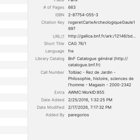
# of Pages
663
ISBN
2-87754-055-3
Citation Key
rogeretCarteArcheologiqueGaule1
997
http://gallica.bnf.fr/ark:/12148/bd6t54207081w
URL
Short Title
CAG 76/1
Language
fre
Library Catalog
BnF Catalogue général (http:// 
catalogue.bnf.fr)
Call Number
Tolbiac - Rez de Jardin - 
Philosophie, histoire, sciences de 
l'homme - Magasin - 2000-2342
Extra
AWMC:WorkID:855
Date Added
2/25/2016, 1:32:25 PM
Date Modified
2/17/2026, 7:17:32 PM
Added By
paregorios