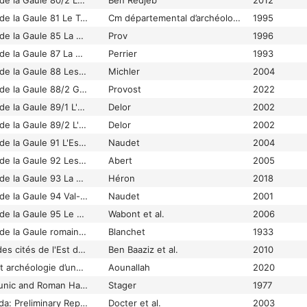
Carte archéologique de la Gaule 80/2 La Somme
Ben Redjeb
2012
Carte archéologique de la Gaule 81 Le Tarn
Cm départemental d’archéologie du Tarn
1995
Carte archéologique de la Gaule 85 La Vendée
Prov
1996
Carte archéologique de la Gaule 87 La Haute-Vienne
Perrier
1993
Carte archéologique de la Gaule 88 Les Vosges
Michler
2004
Carte archéologique de la Gaule 88/2 Grand, Vosges
Provost
2022
Carte archéologique de la Gaule 89/1 L'Yonne
Delor
2002
Carte archéologique de la Gaule 89/2 L'Yonne
Delor
2002
Carte archéologique de la Gaule 91 L'Essonne
Naudet
2004
Carte archéologique de la Gaule 92 Les Hauts-de-Seine
Abert
2005
Carte archéologique de la Gaule 93 La Seine-Saint-Denis
Héron
2018
Carte archéologique de la Gaule 94 Val-de-Marne
Naudet
2001
Carte archéologique de la Gaule 95 Le Val-d'Oise
Wabont et al.
2006
Carte archéologique de la Gaule romaine. 3 : Carte et texte du département de la Corse
Blanchet
1933
Carte des routes et des cités de l'Est de l'Africa à la fin de l'antiquité: nouvelle édition de la carte des "Voies romaines de l'Afrique du Nord" conçue en 1949 d'après les tracés de Pierre Salama
Ben Baaziz et al.
2010
Carthage - Histoire et archéologie d’une métropole méditerranéenne 814 avant J.-C. – 1270 après J.-C. - CNRS Editions
Aounallah
2020
Carthage 1977 The Punic and Roman Harbors
Stager
1977
Carthage Bir Massouda: Preliminary Report on the first bilateral excavations of Ghent University and the Institut National du Patrimoine (2002-2003), BABesch. Annual Papers on Mediterranean Archaeology 78, 2003, 43-70
Docter et al.
2003