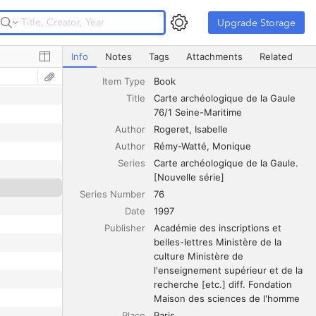
Upgrade Storage
Upgrade Storage
Carte archéologique de la Gaule 76/1 Seine-Maritime
Info
Notes
Tags
Attachments
Related
Item Type
Book
Title
Carte archéologique de la Gaule 
76/1 Seine-Maritime
Author
Rogeret
Isabelle
Author
Rémy-Watté
Monique
Series
Carte archéologique de la Gaule. 
[Nouvelle série]
Series Number
76
Date
1997
Publisher
Académie des inscriptions et 
belles-lettres Ministère de la 
culture Ministère de 
l'enseignement supérieur et de la 
recherche [etc.] diff. Fondation 
Maison des sciences de l'homme
Place
Paris