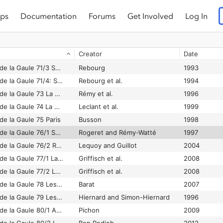
ps
Documentation
Forums
Get Involved
Log In
Carte archéologique de la Gaule 69/1 Le Rhône
Faure-Brac
2006
Carte archéologique de la Gaule 70 La Haute-Saône
Faure-Brac
2002
Creator
Date
Carte archéologique de la Gaule 71/1 Autun
Rebourg
1993
Carte archéologique de la Gaule 71/3 Saône-et-Loire
Rebourg
1993
Carte archéologique de la Gaule 71/4: Saône-et-Loire
Rebourg et al.
1994
Carte archéologique de la Gaule 73 La Savoie
Rémy et al.
1996
Carte archéologique de la Gaule 74 La Haute-Savoie
Leclant et al.
1999
de la Gaule 75 Paris
Busson
1998
Carte archéologique de la Gaule 76/1 Seine-Maritime
Rogeret and Rémy-Watté
1997
Carte archéologique de la Gaule 76/2 Rouen
Lequoy and Guillot
2004
Carte archéologique de la Gaule 77/1 La Seine-et-Marne
Griffisch et al.
2008
Carte archéologique de la Gaule 77/2 La Seine-et-Marne
Griffisch et al.
2008
Carte archéologique de la Gaule 78 Les Yvelines
Barat
2007
Carte archéologique de la Gaule 79 Les Deux-Sèvres
Hiernard and Simon-Hiernard
1996
Carte archéologique de la Gaule 80/1 Amiens
Pichon
2009