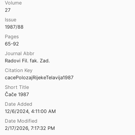
Volume
oriai = Polybii Historiae
27
82
Issue
Polybius to Vegetius: essays on the Roman army and Hadrian's Wall presented to Brian Dobson to mark his 70th birthday
1987/88
Pages
 Iliupersis: A New Reconstruction
65-92
1989
Journal Abbr
Radovi Fil. fak. Zad.
nd society at Athens
5
Citation Key
cacePolozajRijekeTelavija1987
Pomarance (Pisa). Località Podere S. Mario. Un sito rurale nel territorio di Volterra
Short Title
1993
Čače 1987
Pomarance (Pisa). Località Podere S. Mario. Un sito rurale nel territorio di Volterra
Date Added
993
⛔
12/6/2024, 4:11:00 AM
Pomarico Vecchio (Matera), campagna di scavo 1989
Date Modified
990
2/17/2026, 7:17:32 PM