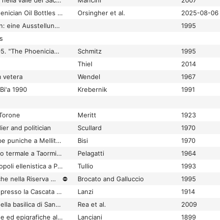
Scelte insediamentali nella valle del Sacco durante il Bronzo recente e finale
Mancini
2007
Scents of Home: Phoenician Oil Bottles from Motya
Orsingher et al.
2025-08-06
Schätze der Ostgoten: eine Ausstellung der Maria Curie-Sklodowska Universität Lublin und des Landesmuseums Zamošc
1995
s
Schmitz, Philip C. 1995. "The Phoenician Text from the Etruscan Sanctuary at Pyrgi." Journal of the American Oriental Society 115.4:559-75.
Schmitz
1995
Thiel
2014
m vetera
Wendel
1967
 Bi'a 1990
Krebernik
1991
Torone
Meritt
1923
ier and politician
Scullard
1970
Scoperta di due tombe puniche a Mellita (Sabratha)
Bisi
1970
Scoperta di un edificio termale a Taormina
Pelagatti
1964
Scoperta di una necropoli ellenistica a Polizzi Generosa (Contrada S: Pietro)
Tullio
1993
Scoperte archeologiche nella Riserva del Ferrone (Tolfa)
⛔
Brocato and Galluccio
1995
Scoperte di antichità presso la Cascata delle Marmore
Lanzi
1914
Scoperte e restauri nella basilica di Santo Stefano sulla via Latina
Rea et al.
2009
Scoperte topografiche ed epigrafiche al XIV miglio di via Tiburtina; Villa dei Vibii Vari al colle di S. Stefano
Lanciani
1899