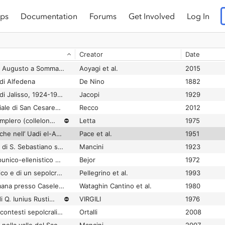
ps
Documentation
Forums
Get Involved
Log In
Scavi Nel Santuario Etrusco Di Pyrgi: Relazione Preliminare Della Dodicesima, Tredicesima E Quattordicesima Campagna Di Scavo (1977-1979)
⛔
Pallottino
1979
Scavi nell’abitato del Timpone della Motta di Francavilla Marittima (CS): risultati preliminari della campagna 2019
Brocato et al.
2020
Creator
Date
Scavi nell’abitato del Timpone della Motta di Francavilla Marittima (CS): risultati preliminari della campagna 2021
⛔
Brocato et al.
2022
Scavi nella cd. Villa di Augusto a Somma Vesuviana. Aggiornamenti dalle indagini 2012-2014
Aoyagi et al.
2015
 di Alfedena
De Nino
1882
Scavi nella necropoli di Jalisso, 1924-1928
Jacopi
1929
Scavi nella villa imperiale di San Cesareo (Roma)
Recco
2012
Scavi Nella Zona Di Amplero (collelongo) Relazione Preliminare 1969-1971
⛔
Letta
1975
Scavi Sahariani. Ricerche nell’ Uadi el-Agial e nell’ Oasi di Gat
Pace et al.
1951
Scavi sotto la Basilica di S. Sebastiano sull'Appia Antica
Mancini
1923
Scavo del φρoυριoν punico-ellenistico di Rocca Nadore.
Bejor
1972
Scavo di edificio rustico e di un sepolcreto di età repubblicana ad Acilia
Pellegrino et al.
1993
Scavo di una villa romana presso Caselette (Torino). Relazione preliminare delle campagne 1973 - 1975
Wataghin Cantino et al.
1980
Scavo nella taberna di Q. Iunius Rusticus nell'insula Volusiana
⛔
VIRGILI
1976
Scavo stratigrafico e contesti sepolcrali : una questione aperta
Ortalli
2008