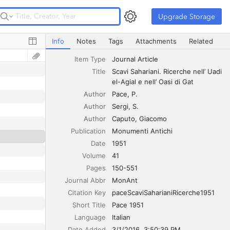
Upgrade Storage
Upgrade Storage
Scavi Sahariani. Ricerche nell’ Uadi el-Agial e nell’ Oasi di
Info
Notes
Tags
Attachments
Related
Item Type
Journal Article
Title
Scavi Sahariani. Ricerche nell’ Uadi 
el-Agial e nell’ Oasi di Gat
Author
Pace
P.
Author
Sergi
S.
Author
Caputo
Giacomo
Publication
Monumenti Antichi
Date
1951
Volume
41
Pages
150-551
Journal Abbr
MonAnt
Citation Key
paceScaviSaharianiRicerche1951
Short Title
Pace 1951
Language
Italian
Date Added
3/1/2016, 3:50:39 PM