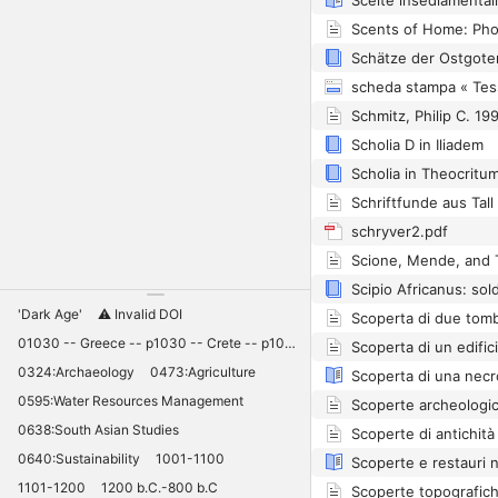
scheda stampa « Tes
Scholia D in Iliadem
Scholia in Theocritu
Schriftfunde aus Tall
schryver2.pdf
Scione, Mende, and 
Scipio Africanus: sold
'Dark Age'
⚠️ Invalid DOI
01030 -- Greece -- p1030 -- Crete -- p1030 -- Knossos -- 11030 -- palaces -- Minoan -- 10420
0324:Archaeology
0473:Agriculture
0595:Water Resources Management
0638:South Asian Studies
0640:Sustainability
1001-1100
1101-1200
1200 b.C.-800 b.C