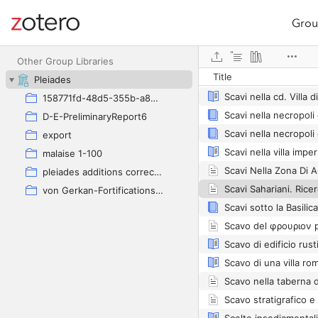
Grou
Site navigation
Web library
Other Group Libraries
Title
Pleiades
158771fd-48d5-355b-a887-59923900a426
Scavi nella necropoli
D-E-PreliminaryReport6
export
malaise 1-100
pleiades additions corrected
von Gerkan-Fortifications(Dura)