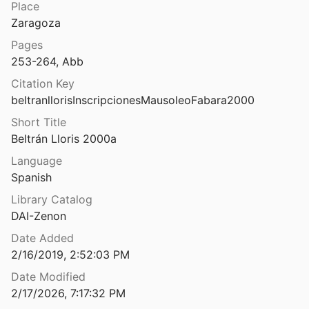
Place
Las termas romanas de Campo Valdés: el origen de una ciudad
Zaragoza
Ochoa
1997
Pages
 las ciudades de la antigua Hispania
253-264, Abb
Citation Key
manas de Andalucía
beltranllorisInscripcionesMausoleoFabara2000
ez and Toscano San Gil
1992
Short Title
Beltrán Lloris 2000a
anas en la Provincia de Cuenca
aza
1987
Language
Spanish
Library Catalog
DAI-Zenon
vement, space, and time
Date Added
05
2/16/2019, 2:52:03 PM
Lasithi, a history of settlement on a highland plain in Crete
Date Modified
82
2/17/2026, 7:17:32 PM