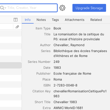
Upgrade Storage
Upgrade Storage
La romanisation de la celtique du Pô: essai d'histoire prov
Info
Notes
Tags
Attachments
Related
Item Type
Book
Title
La romanisation de la celtique du 
Pô: essai d'histoire provinciale
Author
Chevallier
Raymond
Series
Bibliothèque des écoles françaises 
d'Athènes et de Rome
Series Number
249
Date
1983
Publisher
Ecole française de Rome
Place
Roma
ISBN
2-7283-0048-8
Citation Key
chevallierRomanisationCeltiquePo1
983
Short Title
Chevallier 1983
Extra
AWMC:WorkID:1681