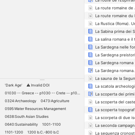
La route de l’Euphrate
La route romaine de 
La Sardegna preistor
La Sardegna romana
'Dark Age'
⚠️ Invalid DOI
01030 -- Greece -- p1030 -- Crete -- p1030 -- Knossos -- 11030 -- palaces -- Minoan -- 10420
0324:Archaeology
0473:Agriculture
0595:Water Resources Management
La scoperta topograf
0638:South Asian Studies
0640:Sustainability
1001-1100
1101-1200
1200 b.C.-800 b.C