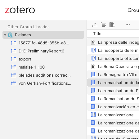
Grou
Site navigation
Web library
La Rieti survey 1988
Other Group Libraries
Title
Pleiades
158771fd-48d5-355b-a887-59923900a426
D-E-PreliminaryReport6
export
malaise 1-100
pleiades additions corrected
von Gerkan-Fortifications(Dura)
La romanizzazione
La romanizzazione del