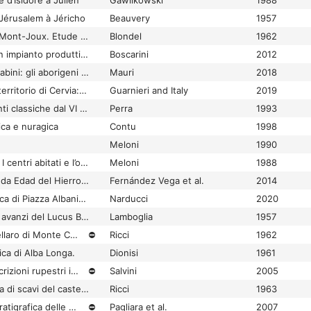
 d’Isidore à Julien
Gawlikowski
1988
Jérusalem à Jéricho
Beauvery
1957
La route romaine du Mont-Joux. Etude topographique
Blondel
1962
La Rustica (Roma). Un impianto produttivo lungo la Via Collatina
Boscarini
2012
La Sabina prima dei Sabini: gli aborigeni e l'età del Bronzo : i santuari romani in opera poligonale
Mauri
2018
La salina romana e il territorio di Cervia: aspetti ambientali e infrastrutture storiche
Guarnieri and Italy
2019
La Sardegna nelle fonti classiche dal VI sec. a.C. al VI sec. d.C: opera di compilazione comprendente la ricerca e il riordino cronologico di tutte le antiche testimonianze letterarie latine e greche riguardanti la Sardegna, con testo italiano a fronte
Perra
1993
ica e nuragica
Contu
1998
Meloni
1990
La Sardegna romana. I centri abitati e l’organizzazione municipale
Meloni
1988
La sauna de la Segunda Edad del Hierro del oppidum de Monte Ornedo (Cantabria, España)
Fernández Vega et al.
2014
La scatola archeologica di Piazza Albania all'Aventino: storia, scavo e valorizzazione di un contesto urbano
Narducci
2020
La scoperta dei primi avanzi del Lucus Bormani
Lamboglia
1957
La scoperta del castellaro di Monte Colma
⛔
Ricci
1962
ica di Alba Longa.
Dionisi
1961
La scorpeta di due iscrizioni rupestri in Iran e Turchia
⛔
Salvini
2005
La seconda campagna di scavi del castellaro di Monte Colma (Sanremo)
Ricci
1963
La sequenza cronostratigrafica delle fasi di occupazione dell'insediamento protostorico di Roca (Melendugno, Lecce). Relazione preliminare della campagna di scavo 2005 - Saggio 10
⛔
Pagliara et al.
2007